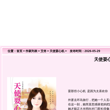
位置：
首页
>
作家列表
>
艾佟
>
天使耍心机
> 发布时间：2026-05-29
天使耍
耍那些小心机 是因为太喜欢你
外婆去环岛旅行，把她一个人丢
在这一刻，她简直想感谢老妈把她
她才能正大光明向对门那长得像天