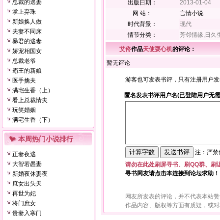
总裁的逃妻
出版日期：
2013-01-04
掌上弃珠
网 站：
言情小说
新娘换人做
时代背景：
现代
夫妻不同床
情节分类：
芳邻情缘,日久
暴君的逃妻
艾佟
作品
天使耍心机
的评论：
娇宠相国女
总裁老爷
暂无评论
霸王的新娘
游客也可发表书评，只有注册用户发
医手擒夫
满宅生香（上）
匿名发表书评用户名(已登陆用户无需
看上总裁情夫
玩笑婚姻
满宅生香（下）
本周热门小说排行
注：严禁使
正妻夜逃
大智若愚妻
请勿在此处刷屏寻书、刷QQ群、刷
寻书网友请点击本连接到论坛求助！
新婚夜休妻夜
庶女出头天
再世为妃
网友所发表的评论，并不代表本站赞
将门庶女
作品内容、版权等方面有质疑，或对
贵妻入寒门