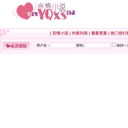
|
言情小说
|
作家列表
|
最新更新
|
热门排行
会员登陆