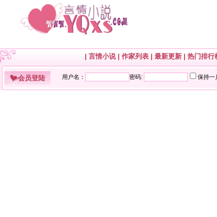
|
言情小说
|
作家列表
|
最新更新
|
热门排行
会员登陆