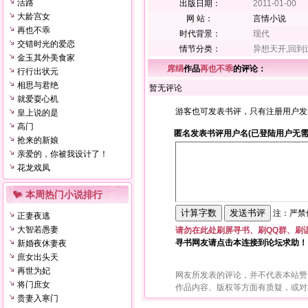
活路
出版日期：
2011-01-00
大龄宫女
网 站：
言情小说
再也不乖
时代背景：
现代
交错时光的爱恋
情节分类：
异想天开,回到
金玉其外美食家
席绢
作品
再也不乖
的评论：
行行出状元
相思与君绝
暂无评论
就爱耍心机
游客也可发表书评，只有注册用户发
皇上说的是
高门
匿名发表书评用户名(已登陆用户无需
抢来的新娘
亲爱的，你被我设计了！
花龙戏凤
本周热门小说排行
注：严禁使
正妻夜逃
大智若愚妻
请勿在此处刷屏寻书、刷QQ群、刷
寻书网友请点击本连接到论坛求助！
新婚夜休妻夜
庶女出头天
再世为妃
网友所发表的评论，并不代表本站赞
将门庶女
作品内容、版权等方面有质疑，或对
贵妻入寒门