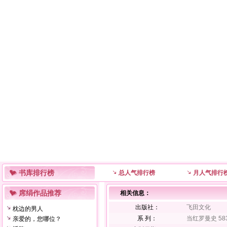
书库排行榜
总人气排行榜
月人气排行
席绢作品推荐
相关信息：
出版社：
飞田文化
枕边的男人
系 列：
当红罗曼史 58
亲爱的，您哪位？