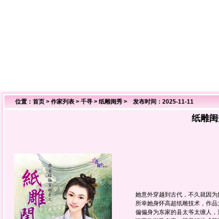
位置：
首页
>
作家列表
>
千寻
>
纸雕闺秀
> 发布时间：2025-11-11
纸雕闺
她意外穿越到古代，不久就因为她
所幸她身怀高超纸雕技术，作品大
偏偏身为东家的县太爷太缠人，