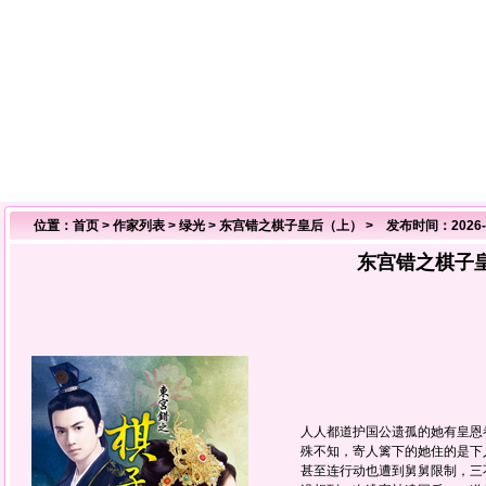
位置：
首页
>
作家列表
>
绿光
>
东宫错之棋子皇后（上）
> 发布时间：2026-0
东宫错之棋子
人人都道护国公遗孤的她有皇恩眷
殊不知，寄人篱下的她住的是下
甚至连行动也遭到舅舅限制，三不