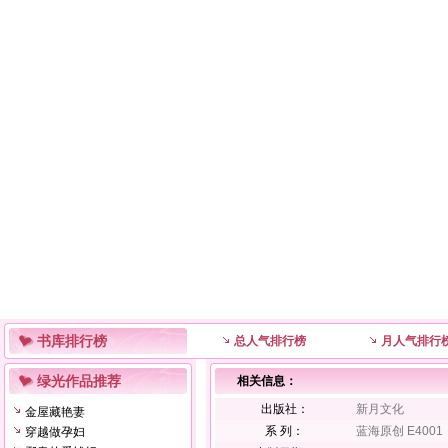
书库排行榜
总人气排行榜
月人气排行
绿光作品推荐
相关信息：
出版社：
新月文化
金屋藏艳妻
系 列：
蓝海原创 E4001
穿越做孕妇