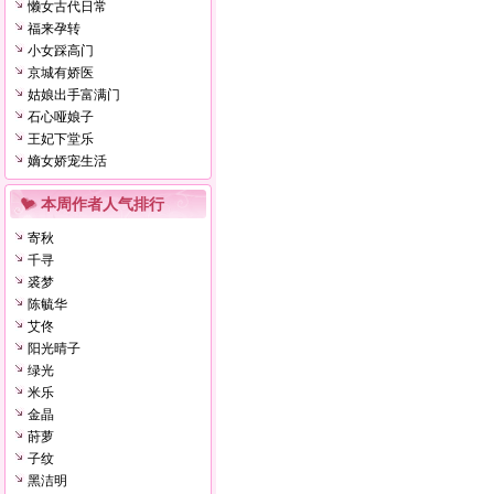
懒女古代日常
福来孕转
小女踩高门
京城有娇医
姑娘出手富满门
石心哑娘子
王妃下堂乐
嫡女娇宠生活
本周作者人气排行
寄秋
千寻
裘梦
陈毓华
艾佟
阳光晴子
绿光
米乐
金晶
莳萝
子纹
黑洁明