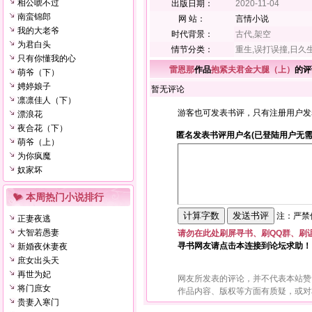
相公唬不过
出版日期：
2020-11-04
南蛮锦郎
网 站：
言情小说
我的大老爷
时代背景：
古代,架空
为君白头
情节分类：
重生,误打误撞,日久
只有你懂我的心
雷恩那
作品
抱紧夫君金大腿（上）
的评
萌爷（下）
娉婷娘子
暂无评论
凛凛佳人（下）
游客也可发表书评，只有注册用户发
漂浪花
夜合花（下）
匿名发表书评用户名(已登陆用户无需
萌爷（上）
为你疯魔
奴家坏
本周热门小说排行
注：严禁使
正妻夜逃
大智若愚妻
请勿在此处刷屏寻书、刷QQ群、刷
寻书网友请点击本连接到论坛求助！
新婚夜休妻夜
庶女出头天
再世为妃
网友所发表的评论，并不代表本站赞
将门庶女
作品内容、版权等方面有质疑，或对
贵妻入寒门