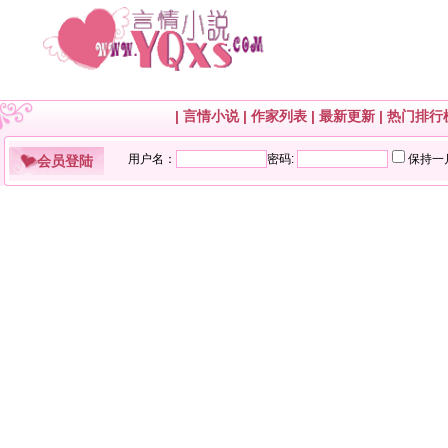
|
言情小说
|
作家列表
|
最新更新
|
热门排行
会员登陆