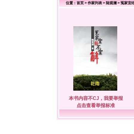
位置：
首页
>
作家列表
>
陆观澜
>
冤家宜
本书内容不CJ，我要举报
点击查看举报标准