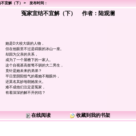
结不宜解（下）
> 发布时间：
冤家宜结不宜解（下） 作者：
陆观澜
她是D大校大级的人物，
但在他眼里不过是碍眼的冰山一座。
却因为父亲的关系，
成为了一个屋檐下的一家人。
这个自视甚高桀骜不驯的大二男生，
竟针是她未来的弟弟？
平日里阴阳怪气的看她不顺眼外，
还莫名其妙地朝她发火。
难不成他们注定是冤家，
有着深深的解不开的结？
在线阅读
收藏到我的书架