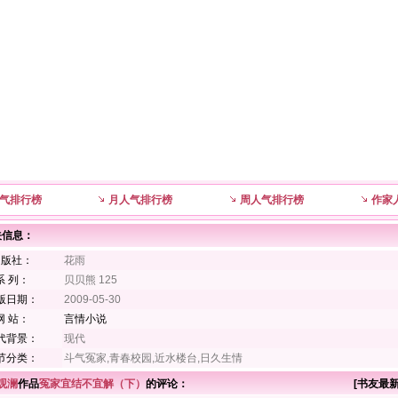
气排行榜
月人气排行榜
周人气排行榜
作家
关信息：
出版社：
花雨
系 列：
贝贝熊 125
版日期：
2009-05-30
网 站：
言情小说
代背景：
现代
节分类：
斗气冤家,青春校园,近水楼台,日久生情
观澜
作品
冤家宜结不宜解（下）
的评论：
[
书友最