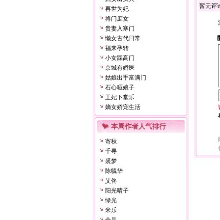
暂无评
再世为妃
将门庶女
贵妻入寒门
懒女古代日常
福来孕转
小女踩高门
京城有娇医
姑娘出手富满门
石心哑娘子
王妃下堂乐
嫡女娇宠生活
本周作者人气排行
寄秋
千寻
裘梦
陈毓华
艾佟
阳光晴子
绿光
米乐