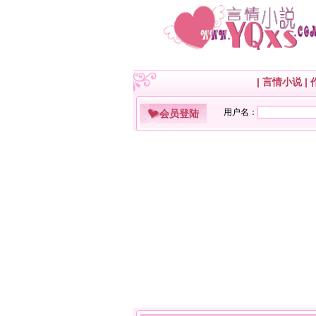
|
言情小说
|
会员登陆