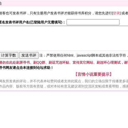
论
游客也可发表书评，只有注册用户发表书评才能获得书库积分，请您先进行[
登录
] 或
匿名发表书评用户名(已登陆用户无需填写)：
注：严禁使用任何html、javascript脚本或其他非法性字
请勿在此处刷屏寻书、刷QQ群、刷诅咒连环贴、宣传其它网站、刷连环心理测试，谢
寻书网友请点击本连接到论坛求助！
【言情小说重要提示】
网友所发表的评论，并不代表本站赞同或者支持此观点，我们的立场仅限于传播更多
作品内容、版权等方面有质疑，或对本站有意见建议请到交流区发帖或查看帮助，感