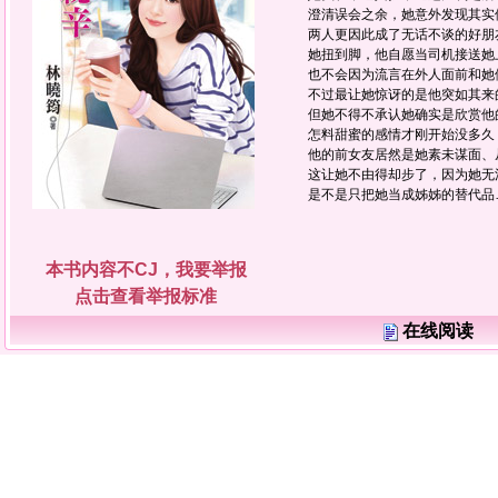
澄清误会之余，她意外发现其实他
两人更因此成了无话不谈的好朋友
她扭到脚，他自愿当司机接送她
也不会因为流言在外人面前和她
不过最让她惊讶的是他突如其来
但她不得不承认她确实是欣赏他的
怎料甜蜜的感情才刚开始没多久，
他的前女友居然是她素未谋面、从
这让她不由得却步了，因为她无法
是不是只把她当成姊姊的替代品
本书内容不CJ，我要举报
点击查看举报标准
在线阅读