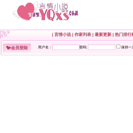
|
言情小说
|
作家列表
|
最新更新
|
热门排行
会员登陆