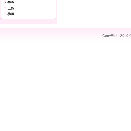
香弥
伍薇
黎孅
CopyRight 2010 