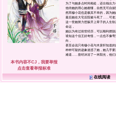
为了与她多点时间相处，还出钱出力
他待她的用心她都懂，自然无可自拔
然而穆小花也是极其不幸的，因为她
最后她在大宅后院被斗死了……可老
这一世她努力想躲开上辈子的人生轨
命运，
她以为有过前世经历，可以顺利摆脱
谁知这个信王好奇怪，一点也不像弯
向，
甚至会说只有穆小花与木裴轩知道的
种种可疑的迹象迷惑了她，她几乎要
难道……曾经沐浴了一米阳光，他们
本书内容不CJ，我要举报
点击查看举报标准
在线阅读