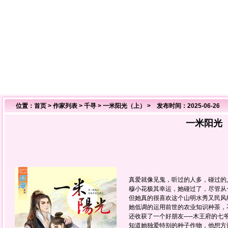
位置：
首页
>
作家列表
>
千寻
>
一米阳光（上）
> 发布时间：2025-06-26
一米阳光
真爱就像见鬼，听过的人多，碰过的
穆小花极其幸运，她碰过了，尽管从
但她真的很喜欢这个山明水秀又民风
她低调的运用前世的农业知识种茶，
还收获了一个好朋友──木王府的七
知道她独爱特别的种子作物，他想方