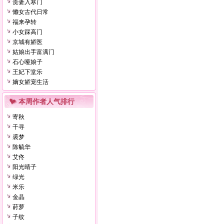
贵妻入寒门
懒女古代日常
福来孕转
小女踩高门
京城有娇医
姑娘出手富满门
石心哑娘子
王妃下堂乐
嫡女娇宠生活
本周作者人气排行
寄秋
千寻
裘梦
陈毓华
艾佟
阳光晴子
绿光
米乐
金晶
莳萝
子纹