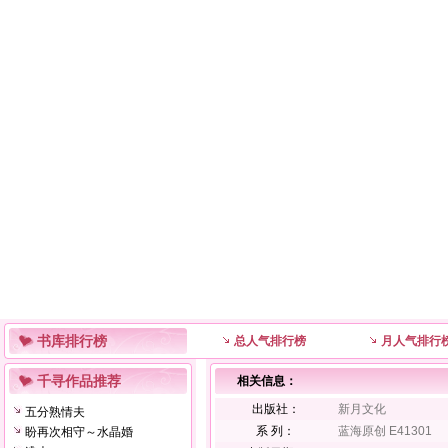
书库排行榜
总人气排行榜
月人气排行
千寻作品推荐
相关信息：
出版社：
新月文化
五分熟情夫
系 列：
蓝海原创 E41301
盼再次相守～水晶婚