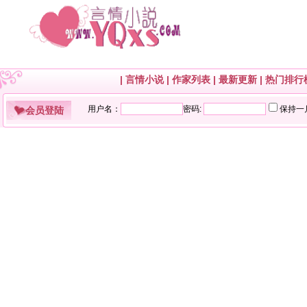
|
言情小说
|
作家列表
|
最新更新
|
热门排行
会员登陆