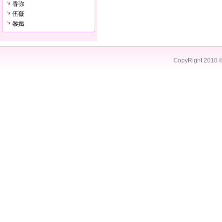
香弥
伍薇
黎孅
CopyRight 2010 