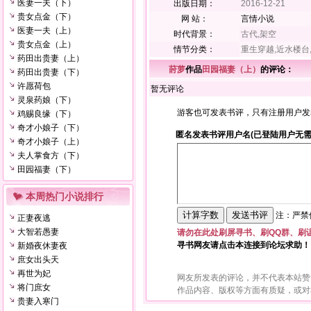
医妻一夫（下）
出版日期：
2016-12-21
贵女点金（下）
网 站：
言情小说
医妻一夫（上）
时代背景：
古代,架空
贵女点金（上）
情节分类：
重生穿越,近水楼台
药田出贵妻（上）
莳萝
作品
田园福妻（上）
的评论：
药田出贵妻（下）
许愿荷包
暂无评论
灵泉药娘（下）
游客也可发表书评，只有注册用户发
鸡赐良缘（下）
奇才小娘子（下）
匿名发表书评用户名(已登陆用户无需
奇才小娘子（上）
夫人掌食方（下）
田园福妻（下）
本周热门小说排行
注：严禁使
正妻夜逃
大智若愚妻
请勿在此处刷屏寻书、刷QQ群、刷
寻书网友请点击本连接到论坛求助！
新婚夜休妻夜
庶女出头天
再世为妃
网友所发表的评论，并不代表本站赞
将门庶女
作品内容、版权等方面有质疑，或对
贵妻入寒门