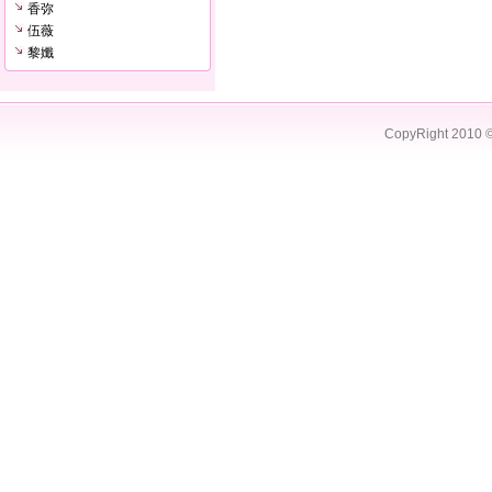
香弥
伍薇
黎孅
CopyRight 2010 