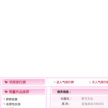
书库排行榜
总人气排行榜
月人气排行
简薰作品推荐
相关信息：
出版社：
新月文化
胖胖前妻
系 列：
蓝海原创 E90201
名牌包女孩