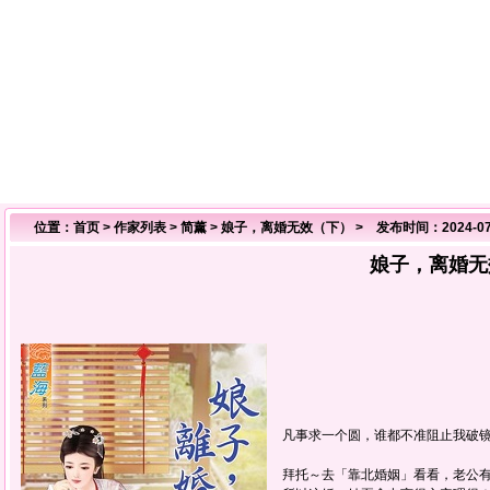
位置：
首页
>
作家列表
>
简薰
>
娘子，离婚无效（下）
> 发布时间：2024-07
娘子，离婚无
凡事求一个圆，谁都不准阻止我破
拜托～去「靠北婚姻」看看，老公