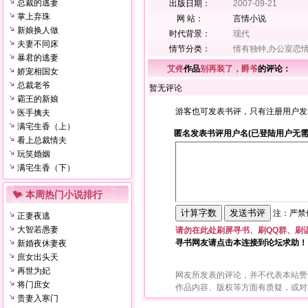
总裁的逃妻
出版日期：
2007-09-21
掌上弃珠
网 站：
言情小说
新娘换人做
时代背景：
现代
夫妻不同床
情节分类：
情有独钟,办公室恋
暴君的逃妻
艾佟
作品
别再装了，爵爷
的评论：
娇宠相国女
总裁老爷
暂无评论
霸王的新娘
游客也可发表书评，只有注册用户发
医手擒夫
满宅生香（上）
匿名发表书评用户名(已登陆用户无需
看上总裁情夫
玩笑婚姻
满宅生香（下）
本周热门小说排行
注：严禁使
正妻夜逃
大智若愚妻
请勿在此处刷屏寻书、刷QQ群、刷
寻书网友请点击本连接到论坛求助！
新婚夜休妻夜
庶女出头天
再世为妃
网友所发表的评论，并不代表本站赞
将门庶女
作品内容、版权等方面有质疑，或对
贵妻入寒门