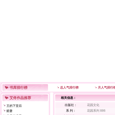
书库排行榜
总人气排行榜
月人气排行
艾佟作品推荐
相关信息：
出版社：
花园文化
王的下堂后
系 列：
花园系列 886
赔妻