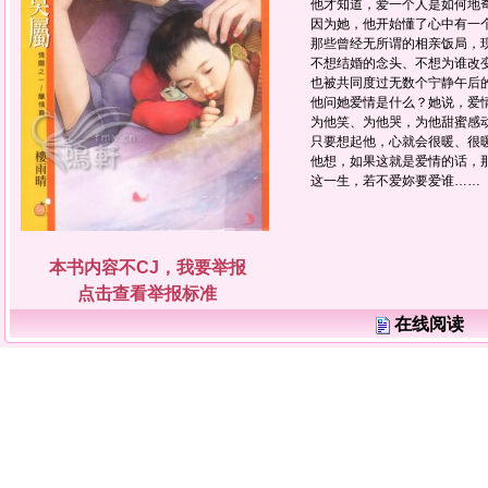
他才知道，爱一个人是如何地奇
因为她，他开始懂了心中有一个
那些曾经无所谓的相亲饭局，现
不想结婚的念头、不想为谁改变
也被共同度过无数个宁静午后的
他问她爱情是什么？她说，爱情
为他笑、为他哭，为他甜蜜感动
只要想起他，心就会很暖、很暖
他想，如果这就是爱情的话，那
这一生，若不爱妳要爱谁……
本书内容不CJ，我要举报
点击查看举报标准
在线阅读