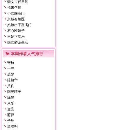
懒女古代日常
福来孕转
小女踩高门
京城有娇医
姑娘出手富满门
石心哑娘子
王妃下堂乐
嫡女娇宠生活
本周作者人气排行
寄秋
千寻
裘梦
陈毓华
艾佟
阳光晴子
绿光
米乐
金晶
莳萝
子纹
黑洁明