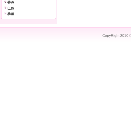
香弥
伍薇
黎孅
CopyRight 2010 