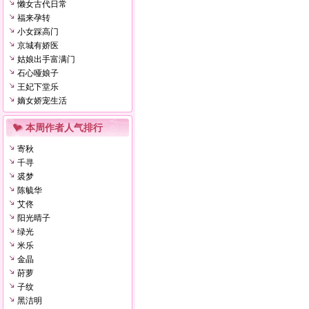
懒女古代日常
福来孕转
小女踩高门
京城有娇医
姑娘出手富满门
石心哑娘子
王妃下堂乐
嫡女娇宠生活
本周作者人气排行
寄秋
千寻
裘梦
陈毓华
艾佟
阳光晴子
绿光
米乐
金晶
莳萝
子纹
黑洁明