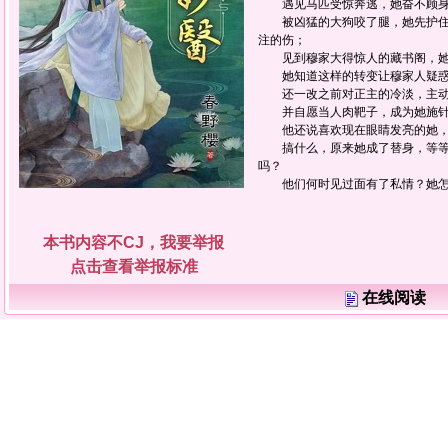
遇见马匹受惊奔逃，她奋不顾身
被凶猛的大狗咬了腿，她先护住
注的伤；
见到穆家大得惊人的藏书阁，她
她知道这样的转变让穆家人疑惑
还一改之前对正主的冷淡，主动
并自愿当人肉靶子，成为她施针
他还说喜欢现在眼睛发亮的她，
搞什么，原来她成了替身，等等
吗？
他们何时见过面有了私情？她怎
本书内容不CJ，我要举报
点击查看举报标准
在线阅读