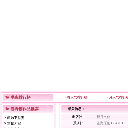
书库排行榜
总人气排行榜
月人气排行
春野樱作品推荐
相关信息：
出版社：
新月文化
问鼎下堂妻
系 列：
蓝海原创 E84701
穿越为妃