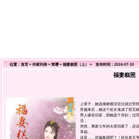
位置：
首页
>
作家列表
>
简璎
>
福妻糕照（上）
> 发布时间：2024-07-10
福妻糕照
上辈子，她连接吻都没尝过就过劳
穿越来后，她这个处女鬼成了双宝娘
男人缘依旧差，因她是个弃妇；过
活，
突然，离家七年的夫君回家了，还
享福，
这是……诈骗集团吧？！好在老天