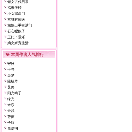
懒女古代日常
福来孕转
小女踩高门
京城有娇医
姑娘出手富满门
石心哑娘子
王妃下堂乐
嫡女娇宠生活
本周作者人气排行
寄秋
千寻
裘梦
陈毓华
艾佟
阳光晴子
绿光
米乐
金晶
莳萝
子纹
黑洁明