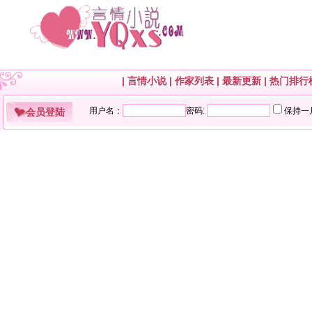
|
言情小说
|
作家列表
|
最新更新
|
热门排行
会员登陆