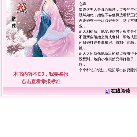
心声，
知道这男人是真心悔过，过去的年
既然如此，她也不会傻得放着郡王
再说她有一手甜点好手艺，到了京
业，
两人相处后，她发现这男人根本是
不但亲自陪她上街找食材，帮她找
还帮她打造专属厨房、特制小冰箱
她，
两人之间就像她做出的糕点香甜得
没想到，她的小命突然变得好抢手
饽，
个个都想方设法，狠招尽出的要除
本书内容不CJ，我要举报
点击查看举报标准
在线阅读