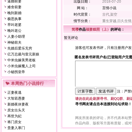
逼婚前妻
出版日期：
2018-07-20
难舍前妻
网 站：
言情小说
晚到新婚
时代背景：
古代,架空
极恶执事
情节分类：
重生穿越,日久生情
早叫老婆
简璎
作品
福妻糕照（上）
的评论：
晚叫老公
人妻小助理
暂无评论
神秘前夫
游客也可发表书评，只有注册用户发
先婚后爱乐无穷
亿万总裁与壹元新娘
匿名发表书评用户名(已登陆用户无需
中米虫嫁美男老板
小米虫嫁魔人上司
小秘拐皇帝
本周热门小说排行
注：严禁使
正妻夜逃
大智若愚妻
请勿在此处刷屏寻书、刷QQ群、刷
寻书网友请点击本连接到论坛求助！
新婚夜休妻夜
庶女出头天
再世为妃
网友所发表的评论，并不代表本站赞
将门庶女
作品内容、版权等方面有质疑，或对
贵妻入寒门