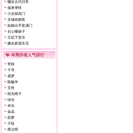
懒女古代日常
福来孕转
小女踩高门
京城有娇医
姑娘出手富满门
石心哑娘子
王妃下堂乐
嫡女娇宠生活
本周作者人气排行
寄秋
千寻
裘梦
陈毓华
艾佟
阳光晴子
绿光
米乐
金晶
莳萝
子纹
黑洁明