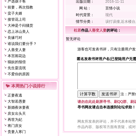
严选孩子爸
出版日期：
2016-11-11
前妻，再次指教
网 站：
言情小说
蛮子夫婿
时代背景：
现代
接管花上司
情节分类：
误打误撞,近水楼台
大神是个闷骚货
杜若
作品
人善变人妻
的评论：
恋上冰山美人
良缘巧对
暂无评论
谁说我们要分手？
游客也可发表书评，只有注册用户发
人善变人妻
本宫闹花边
匿名发表书评用户名(已登陆用户无需
猫奴的报偿
先生耍流氓
不爱你的原因
本周热门小说排行
注：严禁使
正妻夜逃
大智若愚妻
请勿在此处刷屏寻书、刷QQ群、刷
寻书网友请点击本连接到论坛求助！
新婚夜休妻夜
庶女出头天
再世为妃
网友所发表的评论，并不代表本站赞
将门庶女
作品内容、版权等方面有质疑，或对
贵妻入寒门