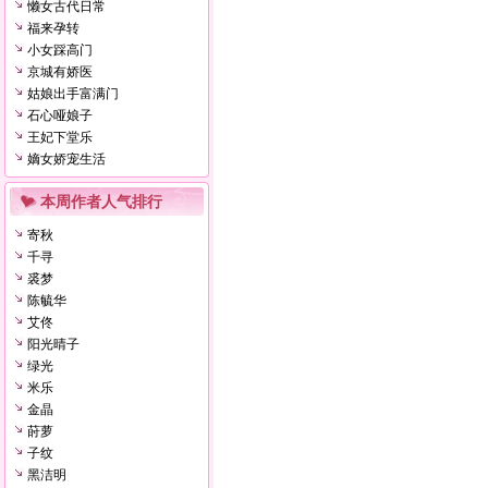
懒女古代日常
福来孕转
小女踩高门
京城有娇医
姑娘出手富满门
石心哑娘子
王妃下堂乐
嫡女娇宠生活
本周作者人气排行
寄秋
千寻
裘梦
陈毓华
艾佟
阳光晴子
绿光
米乐
金晶
莳萝
子纹
黑洁明