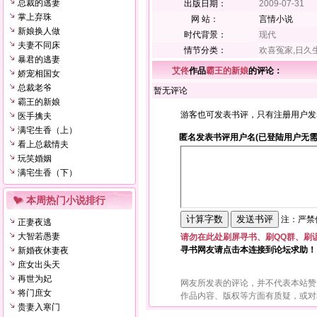
总裁的逃妻
出版日期：
2009-07-31
掌上弃珠
网 站：
言情小说
新娘换人做
时代背景：
现代
夫妻不同床
情节分类：
欢喜冤家,日久
暴君的逃妻
艾佟
作品
霸王的新娘
的评论：
娇宠相国女
总裁老爷
暂无评论
霸王的新娘
游客也可发表书评，只有注册用户发
医手擒夫
满宅生香（上）
匿名发表书评用户名(已登陆用户无需
看上总裁情夫
玩笑婚姻
满宅生香（下）
本周热门小说排行
注：严禁使
正妻夜逃
大智若愚妻
请勿在此处刷屏寻书、刷QQ群、刷
寻书网友请点击本连接到论坛求助！
新婚夜休妻夜
庶女出头天
再世为妃
网友所发表的评论，并不代表本站赞
将门庶女
作品内容、版权等方面有质疑，或对
贵妻入寒门