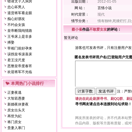
错请太子入洞房
出版日期：
2012-01-05
忠心坏男人
网 站：
言情小说
退货将军看走眼
时代背景：
现代
痴心好朋友
情节分类：
情有独钟,死缠烂打,
不约会女孩
蔡小雀
作品
不敢爱女友
的评论：
皇帝断我纯情路
王爷床上是非多
暂无评论
搏娶
游客也可发表书评，只有注册用户发
宰相门前好孕来
误拐皇爷滚喜床
匿名发表书评用户名(已登陆用户无需
君王没尺度
恶整皇帝度春宵
欢迎将军不光临
本周热门小说排行
注：严禁使
正妻夜逃
大智若愚妻
请勿在此处刷屏寻书、刷QQ群、刷
寻书网友请点击本连接到论坛求助！
新婚夜休妻夜
庶女出头天
再世为妃
网友所发表的评论，并不代表本站赞
将门庶女
作品内容、版权等方面有质疑，或对
贵妻入寒门