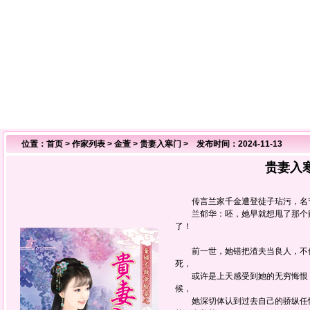
位置：
首页
>
作家列表
>
金萱
>
贵妻入寒门
> 发布时间：2024-11-13
贵妻入
传言兰家千金遭登徒子玷污，名节
兰郁华：呸，她早就想甩了那个贱
了！
前一世，她错把渣夫当良人，不但
死，
或许是上天感受到她的无穷悔恨，
候，
她深切体认到过去自己的骄纵任性