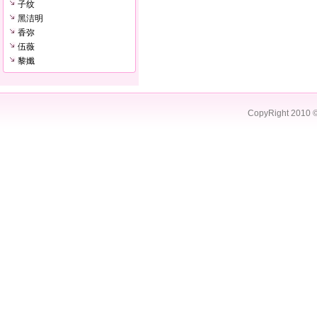
子纹
黑洁明
香弥
伍薇
黎孅
CopyRight 2010 