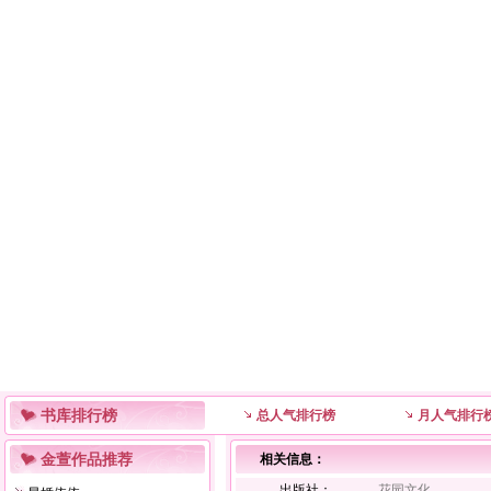
书库排行榜
总人气排行榜
月人气排行
金萱作品推荐
相关信息：
出版社：
花园文化