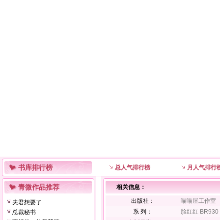
书库排行榜
总人气排行榜
月人气排行
青微作品推荐
相关信息：
出版社：
喵喵屋工作室
夫君想要了
系 列：
脸红红 BR930
总裁秘书