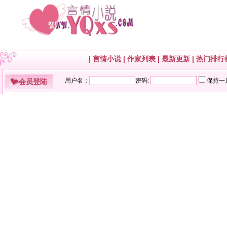
|
言情小说
|
作家列表
|
最新更新
|
热门排行
会员登陆