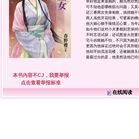
幸好他是来退婚的，她当然欣然
可不知他是哪根筋出问题，又莫
还三番两次舍身相救，搞得她不动
两人虽然开花结果，可婆家的糟
他大娘心狠手辣猜忌心重，当年赶
如今他们这对小夫妻都刻意保持低
不时言语试探，还试图放火想要
宅斗凶狠她不怕，不只因为她是他
更因为他保证过绝对会尽其所能保
他却开始流连花楼，还被她撞见他
最最过分的是，他竟然说他已经厌
本书内容不CJ，我要举报
点击查看举报标准
在线阅读