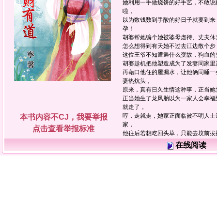
她利用一手做烧饼的好手艺，不敢说
啦，
以为数钱数到手酸的好日子就要到来
孕！
胡婆帮她编个她被婆母虐待、丈夫休
怎么想得到有天她不过去江边散个步
这位王爷不知遭遇什么变故，狗血的
胡婆趁机把他塑造成为了发妻同家里
再藉口他住的屋漏水，让他俩同睡一
妻热炕头，
原来，真有日久生情这种事，正当她
正当她生了龙凤胎以为一家人会幸福
就走了，
哼，走就走，她家正面临被不明人士
本书内容不CJ，我要举报
家，
点击查看举报标准
他往后若想吃回头草，只能去坟前拔
在线阅读