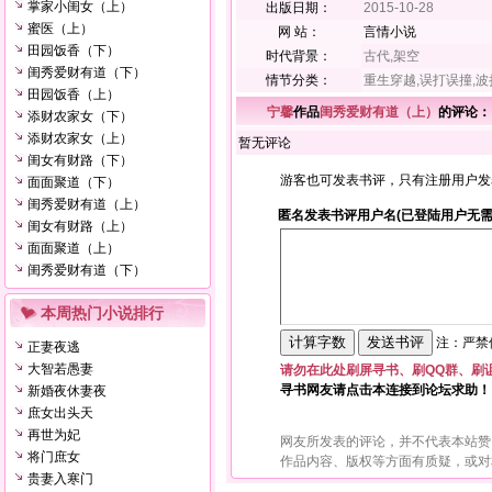
掌家小闺女（上）
出版日期：
2015-10-28
蜜医（上）
网 站：
言情小说
田园饭香（下）
时代背景：
古代,架空
闺秀爱财有道（下）
情节分类：
重生穿越,误打误撞,波
田园饭香（上）
宁馨
作品
闺秀爱财有道（上）
的评论：
添财农家女（下）
添财农家女（上）
暂无评论
闺女有财路（下）
游客也可发表书评，只有注册用户发
面面聚道（下）
闺秀爱财有道（上）
匿名发表书评用户名(已登陆用户无需
闺女有财路（上）
面面聚道（上）
闺秀爱财有道（下）
本周热门小说排行
注：严禁使
正妻夜逃
大智若愚妻
请勿在此处刷屏寻书、刷QQ群、刷
寻书网友请点击本连接到论坛求助！
新婚夜休妻夜
庶女出头天
再世为妃
网友所发表的评论，并不代表本站赞
将门庶女
作品内容、版权等方面有质疑，或对
贵妻入寒门