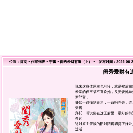
位置：
首页
>
作家列表
>
宁馨
>
闺秀爱财有道（上）
> 发布时间：2026-06-2
闺秀爱财有
说来这身体原主也可怜，就是被后娘
爱慕的俊王爷不喜欢她，反要娶她妹
新郎官，
哪知一跤撞到桌角，一命呜呼去，连
柴房，
拜托，听说留在这王府里，最好的待
多远，
这时原主亲娘的旧时陪房胡婆正好让
过活，