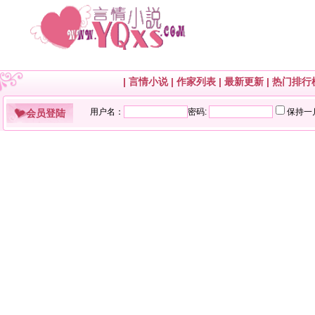
|
言情小说
|
作家列表
|
最新更新
|
热门排行
会员登陆