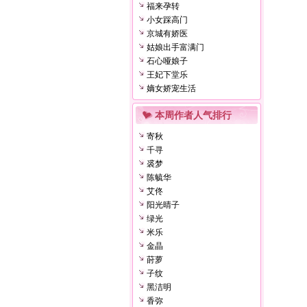
福来孕转
小女踩高门
京城有娇医
姑娘出手富满门
石心哑娘子
王妃下堂乐
嫡女娇宠生活
本周作者人气排行
寄秋
千寻
裘梦
陈毓华
艾佟
阳光晴子
绿光
米乐
金晶
莳萝
子纹
黑洁明
香弥