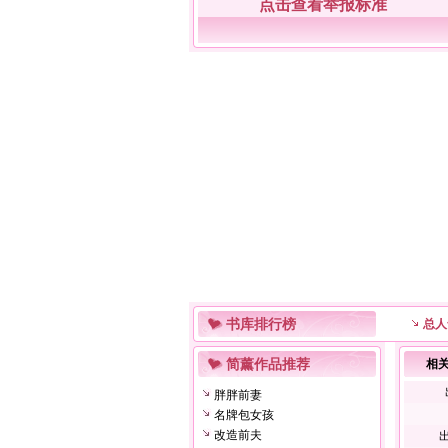
点击查看举报标准
书库排行榜
总人
简薰作品推荐
相
胖胖前妻
名牌包女孩
改造前夫