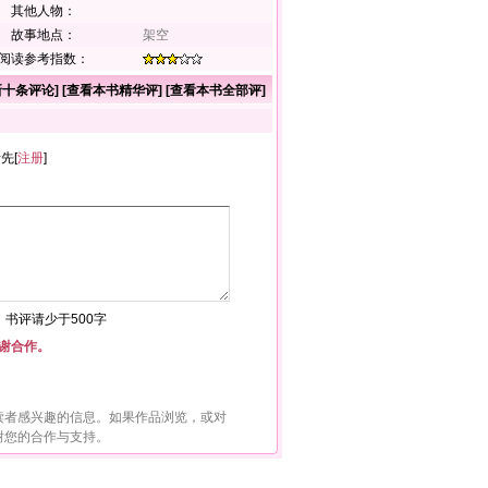
其他人物：
故事地点：
架空
阅读参考指数：
新十条评论
] [
查看本书精华评
] [
查看本书全部评
]
者先[
注册
]
符，书评请少于500字
谢合作。
读者感兴趣的信息。如果作品浏览，或对
谢您的合作与支持。