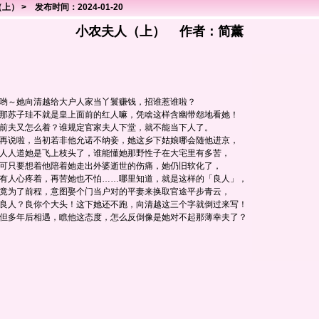
（上）
> 发布时间：2024-01-20
小农夫人（上） 作者：
简薰
哟～她向清越给大户人家当丫鬟赚钱，招谁惹谁啦？
那苏子珪不就是皇上面前的红人嘛，凭啥这样含幽带怨地看她！
前夫又怎么着？谁规定官家夫人下堂，就不能当下人了。
再说啦，当初若非他允诺不纳妾，她这乡下姑娘哪会随他进京，
人人道她是飞上枝头了，谁能懂她那野性子在大宅里有多苦，
可只要想着他陪着她走出外婆逝世的伤痛，她仍旧软化了，
有人心疼着，再苦她也不怕……哪里知道，就是这样的「良人」，
竟为了前程，意图娶个门当户对的平妻来换取官途平步青云，
良人？良你个大头！这下她还不跑，向清越这三个字就倒过来写！
但多年后相遇，瞧他这态度，怎么反倒像是她对不起那薄幸夫了？