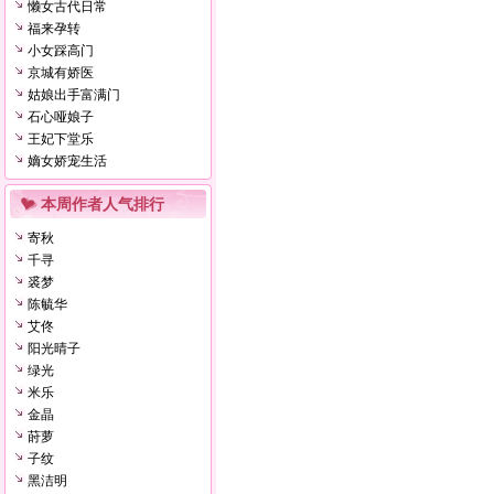
懒女古代日常
福来孕转
小女踩高门
京城有娇医
姑娘出手富满门
石心哑娘子
王妃下堂乐
嫡女娇宠生活
本周作者人气排行
寄秋
千寻
裘梦
陈毓华
艾佟
阳光晴子
绿光
米乐
金晶
莳萝
子纹
黑洁明