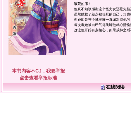
该死的痛！
他真不知该感谢这个怪力女还是先掐
虽然她救了差点被噎死的自己，却也
但她却是整个城里唯一真诚对待他的
每次看她被自己气得跳脚他就心情愉
这让他开始有点担心，如果成神之后
本书内容不CJ，我要举报
点击查看举报标准
在线阅读