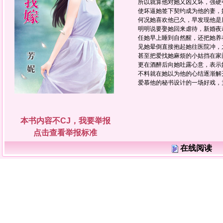
所以就算他对她又凶又坏，强硬
使坏逼她签下契约成为他的妻，
何况她喜欢他已久，早发现他是用
明明说要娶她回来虐待，新婚夜却
任她早上睡到自然醒，还把她养在
见她晕倒直接抱起她往医院冲，之
甚至把爱找她麻烦的小姑挡在家
更在酒醉后向她吐露心意，表示
不料就在她以为他的心结逐渐解开
爱慕他的秘书设计的一场好戏，竟
本书内容不CJ，我要举报
点击查看举报标准
在线阅读