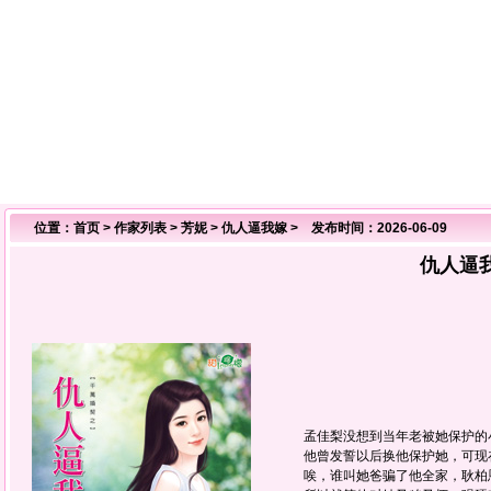
位置：
首页
>
作家列表
>
芳妮
>
仇人逼我嫁
> 发布时间：2026-06-09
仇人逼
孟佳梨没想到当年老被她保护的小
他曾发誓以后换他保护她，可现在
唉，谁叫她爸骗了他全家，耿柏恩