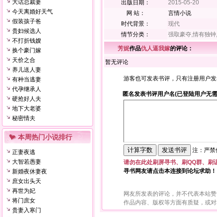
大话总裁妻
出版日期：
2015-05-20
今天离婚好天气
网 站：
言情小说
假装孩子爸
时代背景：
现代
贵妇候选人
情节分类：
强取豪夺,情有独钟
不打折钱嫂
芳妮
作品
仇人逼我嫁
的评论：
换个豪门嫁
天价之合
暂无评论
养儿送人妻
游客也可发表书评，只有注册用户发
有种当逃妻
代孕继承人
匿名发表书评用户名(已登陆用户无需
硬抢好人夫
地下大老婆
秘密情夫
本周热门小说排行
注：严禁使
正妻夜逃
大智若愚妻
请勿在此处刷屏寻书、刷QQ群、刷
寻书网友请点击本连接到论坛求助！
新婚夜休妻夜
庶女出头天
再世为妃
网友所发表的评论，并不代表本站赞
将门庶女
作品内容、版权等方面有质疑，或对
贵妻入寒门