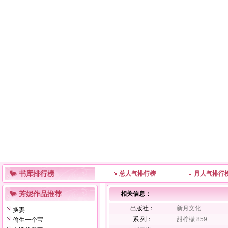
书库排行榜
总人气排行榜
月人气排行
芳妮作品推荐
相关信息：
出版社：
新月文化
换妻
系 列：
甜柠檬 859
偷生一个宝