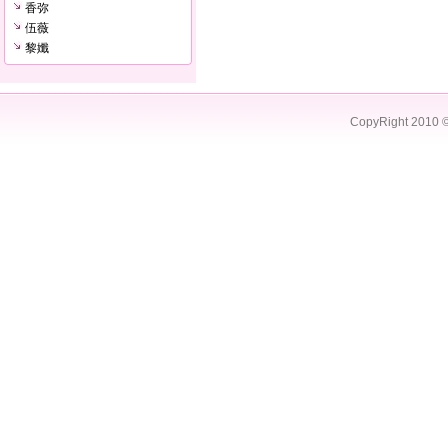
香弥
伍薇
黎孅
CopyRight 2010 