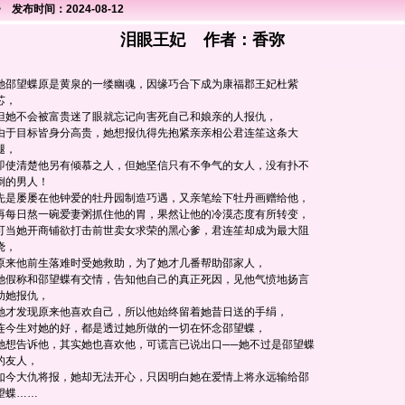
 发布时间：2024-08-12
泪眼王妃 作者：
香弥
她邵望蝶原是黄泉的一缕幽魂，因缘巧合下成为康福郡王妃杜紫
芯，
但她不会被富贵迷了眼就忘记向害死自己和娘亲的人报仇，
由于目标皆身分高贵，她想报仇得先抱紧亲亲相公君连笙这条大
腿，
即使清楚他另有倾慕之人，但她坚信只有不争气的女人，没有扑不
倒的男人！
先是屡屡在他钟爱的牡丹园制造巧遇，又亲笔绘下牡丹画赠给他，
再每日熬一碗爱妻粥抓住他的胃，果然让他的冷漠态度有所转变，
可当她开商铺欲打击前世卖女求荣的黑心爹，君连笙却成为最大阻
挠，
原来他前生落难时受她救助，为了她才几番帮助邵家人，
她假称和邵望蝶有交情，告知他自己的真正死因，见他气愤地扬言
助她报仇，
她才发现原来他喜欢自己，所以他始终留着她昔日送的手绢，
连今生对她的好，都是透过她所做的一切在怀念邵望蝶，
她想告诉他，其实她也喜欢他，可谎言已说出口──她不过是邵望蝶
的友人，
如今大仇将报，她却无法开心，只因明白她在爱情上将永远输给邵
望蝶……