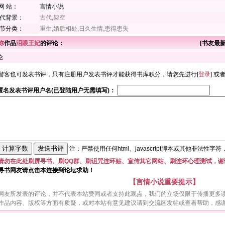
网 站：
言情小说
代背景：
古代,架空
节分类：
重生,婚后相处,日久生情,患得患失
弥
作品
泪眼王妃
的评论：
[
书友最
论
游客也可发表书评，只有注册用户发表书评才能获得书库积分，请您先进行[
登录
] 或
匿名发表书评用户名(已登陆用户无需填写)：
注：严禁使用任何html、javascript脚本或其他非法性字
请勿在此处刷屏寻书、刷QQ群、刷诅咒连环贴、宣传其它网站、刷连环心理测试，谢
寻书网友请点击本连接到论坛求助！
【言情小说重要提示】
网友所发表的评论，并不代表本站赞同或者支持此观点，我们的立场仅限于传播更多
作品内容、版权等方面有质疑，或对本站有意见建议请到交流区发帖或查看帮助，感