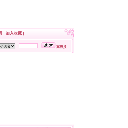
页
|
加入收藏
|
高级搜