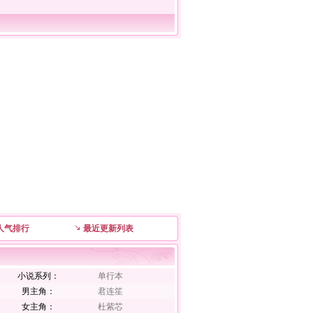
人气排行
最近更新列表
小说系列：
单行本
男主角：
君连笙
女主角：
杜紫芯