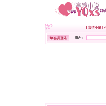
|
言情小说
|
会员登陆