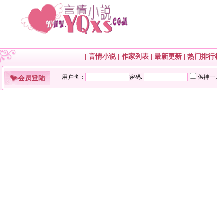
|
言情小说
|
作家列表
|
最新更新
|
热门排行
会员登陆