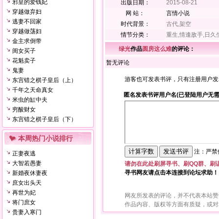
邪皇的爱钱妃
出版日期：
2015-08-21
穿越做弃妇
网 站：
言情小说
逃妻不回家
时代背景：
古代,架空
穿越做荡妇
情节分类：
重生,情逢敌手,日久
金主求倒带
绿光
作品
圆房这么难
的评论：
闺女买子
花魁卖子
暂无评论
鬼妻
游客也可发表书评，只有注册用户发
东宫错之棋子皇后（上）
千年之天命真女
匿名发表书评用户名(已登陆用户无需
米虫的缸中夫
穷酸财女
东宫错之棋子皇后（下）
本周热门小说排行
注：严禁使
正妻夜逃
大智若愚妻
请勿在此处刷屏寻书、刷QQ群、刷
寻书网友请点击本连接到论坛求助！
新婚夜休妻夜
庶女出头天
再世为妃
网友所发表的评论，并不代表本站赞
将门庶女
作品内容、版权等方面有质疑，或对
贵妻入寒门