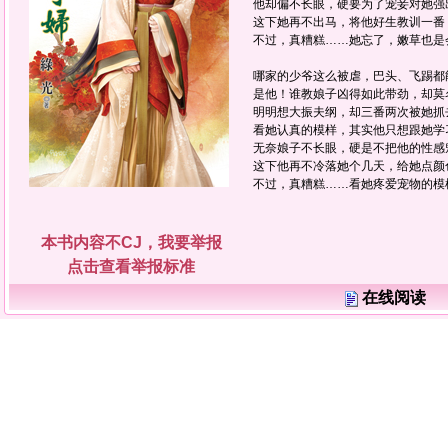
他却偏不长眼，硬要为了宠妾对她强
这下她再不出马，将他好生教训一番
不过，真糟糕……她忘了，嫩草也是
哪家的少爷这么被虐，巴头、飞踢都
是他！谁教娘子凶得如此带劲，却莫
明明想大振夫纲，却三番两次被她抓
看她认真的模样，其实他只想跟她学习
无奈娘子不长眼，硬是不把他的性感
这下他再不冷落她个几天，给她点颜
不过，真糟糕……看她疼爱宠物的模
本书内容不CJ，我要举报
点击查看举报标准
在线阅读