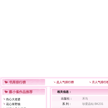
书库排行榜
总人气排行榜
月人气排行
蔡小雀作品推荐
相关信息：
出版社：
禾马
伤心大老婆
系 列：
珍爱晶钻 BK231
花心笨野狼