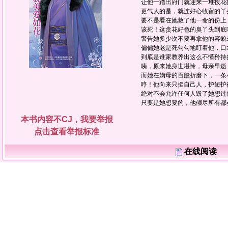
让他一踏出府门就迎来一堆投花
更气人的是，就连好心收留的丫
要不是看在她救了他一命的份上
该死！这贪花好色的臭丫头到底
警告她多少次不要再拿他的容貌
偏偏她老是死勾勾地盯着他，口
到底是谁家教养出这么不懂矜持的
咦，原来她身世堪怜，母亲早逝
而她在嫡母的百般折磨下，一条
哼！他向来只挺自己人，护短护
绝对不会允许任何人毁了她想过
只要是她想要的，他倾尽所有都
本书内容不CJ，我要举报
点击查看举报标准
在线阅读