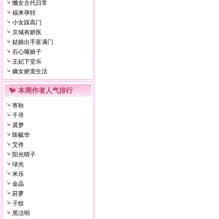
懒女古代日常
福来孕转
小女踩高门
京城有娇医
姑娘出手富满门
石心哑娘子
王妃下堂乐
嫡女娇宠生活
本周作者人气排行
寄秋
千寻
裘梦
陈毓华
艾佟
阳光晴子
绿光
米乐
金晶
莳萝
子纹
黑洁明