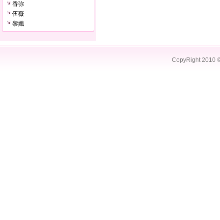
香弥
伍薇
黎孅
CopyRight 2010 