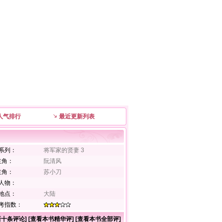
人气排行
最近更新列表
系列：
将军家的贤妻 3
主角：
阮清风
主角：
苏小刀
人物：
地点：
大陆
考指数：
新十条评论
] [
查看本书精华评
] [
查看本书全部评
]