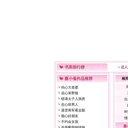
书库排行榜
总人
蔡小雀作品推荐
相
伤心大老婆
花心笨野狼
错请太子入洞房
出
忠心坏男人
退货将军看走眼
时
痴心好朋友
情
不约会女孩
蔡
皇帝断我纯情路