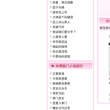
前妻，再次指教
蛮子夫婿
接管花上司
大神是个闷骚货
杜
恋上冰山美人
良缘巧对
暂无评
谁说我们要分手？
人善变人妻
本宫闹花边
猫奴的报偿
先生耍流氓
不爱你的原因
本周热门小说排行
正妻夜逃
大智若愚妻
新婚夜休妻夜
庶女出头天
再世为妃
将门庶女
贵妻入寒门
懒女古代日常