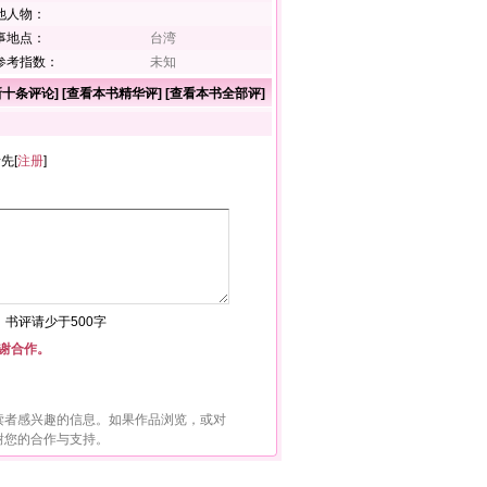
他人物：
事地点：
台湾
参考指数：
未知
新十条评论
] [
查看本书精华评
] [
查看本书全部评
]
者先[
注册
]
符，书评请少于500字
谢合作。
读者感兴趣的信息。如果作品浏览，或对
谢您的合作与支持。