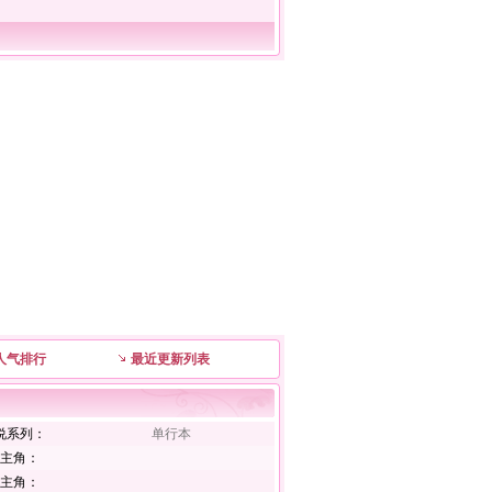
人气排行
最近更新列表
说系列：
单行本
主角：
主角：