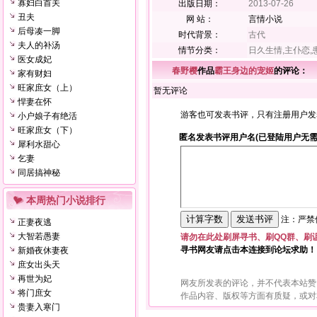
寡妇白首关
出版日期：
2013-07-26
丑夫
网 站：
言情小说
后母凑一脚
时代背景：
古代
夫人的补汤
情节分类：
日久生情,主仆恋,
医女成妃
春野樱
作品
霸王身边的宠姬
的评论：
家有财妇
旺家庶女（上）
暂无评论
悍妻在怀
游客也可发表书评，只有注册用户发
小户娘子有绝活
旺家庶女（下）
匿名发表书评用户名(已登陆用户无需
犀利水甜心
乞妻
同居搞神秘
本周热门小说排行
注：严禁使
正妻夜逃
大智若愚妻
请勿在此处刷屏寻书、刷QQ群、刷
寻书网友请点击本连接到论坛求助！
新婚夜休妻夜
庶女出头天
再世为妃
网友所发表的评论，并不代表本站赞
将门庶女
作品内容、版权等方面有质疑，或对
贵妻入寒门