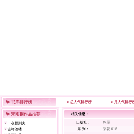
书库排行榜
总人气排行榜
月人气排行
宋雨桐作品推荐
相关信息：
出版社：
狗屋
一夜拐到夫
系 列：
采花 618
吉祥酒楼