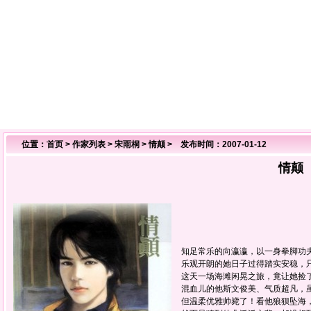
位置：
首页
>
作家列表
>
宋雨桐
>
情颠
> 发布时间：2007-01-12
情颠
知足常乐的向瀛瀛，以一身拳脚功
乐观开朗的她日子过得踏实安稳，
这天一场海滩闲晃之旅，竟让她捡
混血儿的他斯文俊美、气质超凡，
但温柔优雅帅毙了！看他狼狈坠海