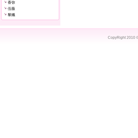
香弥
伍薇
黎孅
CopyRight 2010 