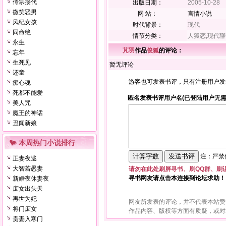
传宗接代
出版日期：
2005-10-28
微笑恶男
网 站：
言情小说
风纪女孩
时代背景：
现代
同命绝
情节分类：
人狐恋,现代
永生
芃羽
作品
俊狐
的评论：
忘年
生死见
暂无评论
还童
游客也可发表书评，只有注册用户发
痴心魂
死都不能爱
匿名发表书评用户名(已登陆用户无需
美人咒
魔王的神话
丑闻新娘
本周热门小说排行
注：严禁使
正妻夜逃
大智若愚妻
请勿在此处刷屏寻书、刷QQ群、刷
寻书网友请点击本连接到论坛求助！
新婚夜休妻夜
庶女出头天
再世为妃
网友所发表的评论，并不代表本站赞
将门庶女
作品内容、版权等方面有质疑，或对
贵妻入寒门