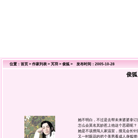
位置：
首页
>
作家列表
>
芃羽
>
俊狐
> 发布时间：2005-10-28
俊狐
她不明白，不过是去帮未来婆婆拿订
怎么会莫名其妙惹上他这个恶霸呢？
她是不该擅闯人家温室，撞见会长针眼
又一时眼花的把个美男看成人身狐狸