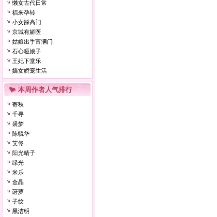
懒女古代日常
福来孕转
小女踩高门
京城有娇医
姑娘出手富满门
石心哑娘子
王妃下堂乐
嫡女娇宠生活
本周作者人气排行
寄秋
千寻
裘梦
陈毓华
艾佟
阳光晴子
绿光
米乐
金晶
莳萝
子纹
黑洁明