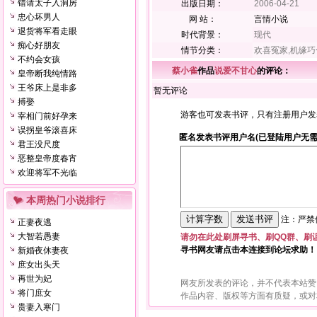
错请太子入洞房
出版日期：
2006-04-21
忠心坏男人
网 站：
言情小说
退货将军看走眼
时代背景：
现代
痴心好朋友
情节分类：
欢喜冤家,机缘巧
不约会女孩
蔡小雀
作品
说爱不甘心
的评论：
皇帝断我纯情路
王爷床上是非多
暂无评论
搏娶
游客也可发表书评，只有注册用户发
宰相门前好孕来
误拐皇爷滚喜床
匿名发表书评用户名(已登陆用户无需
君王没尺度
恶整皇帝度春宵
欢迎将军不光临
本周热门小说排行
注：严禁使
正妻夜逃
大智若愚妻
请勿在此处刷屏寻书、刷QQ群、刷
寻书网友请点击本连接到论坛求助！
新婚夜休妻夜
庶女出头天
再世为妃
网友所发表的评论，并不代表本站赞
将门庶女
作品内容、版权等方面有质疑，或对
贵妻入寒门