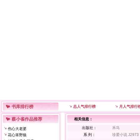
书库排行榜
总人气排行榜
月人气排行
蔡小雀作品推荐
相关信息：
出版社：
禾马
伤心大老婆
系 列：
珍爱小说 J2973
花心笨野狼