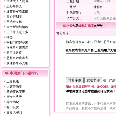
错请太子入洞房
出版日期：
2006-06-23
忠心坏男人
网 站：
律雅台
退货将军看走眼
时代背景：
古代
痴心好朋友
情节分类：
误打误撞,欢喜
不约会女孩
蔡小雀
作品
绿林好温柔
的评论：
皇帝断我纯情路
王爷床上是非多
暂无评论
搏娶
游客也可发表书评，只有注册用户发
宰相门前好孕来
误拐皇爷滚喜床
匿名发表书评用户名(已登陆用户无需
君王没尺度
恶整皇帝度春宵
欢迎将军不光临
本周热门小说排行
注：严禁使
正妻夜逃
大智若愚妻
请勿在此处刷屏寻书、刷QQ群、刷
寻书网友请点击本连接到论坛求助！
新婚夜休妻夜
庶女出头天
再世为妃
网友所发表的评论，并不代表本站赞
将门庶女
作品内容、版权等方面有质疑，或对
贵妻入寒门