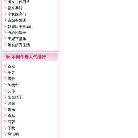
懒女古代日常
福来孕转
小女踩高门
京城有娇医
姑娘出手富满门
石心哑娘子
王妃下堂乐
嫡女娇宠生活
本周作者人气排行
寄秋
千寻
裘梦
陈毓华
艾佟
阳光晴子
绿光
米乐
金晶
莳萝
子纹
黑洁明