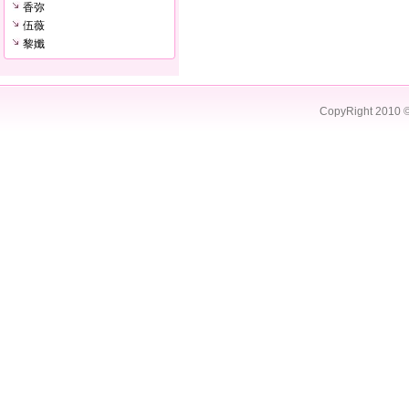
香弥
伍薇
黎孅
CopyRight 2010 