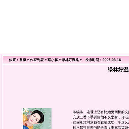
位置：
首页
>
作家列表
>
蔡小雀
>
绿林好温柔
> 发布时间：2006-08-16
绿林好温
唉唉唉！这世上还有比她更倒楣的义
几次三番下手要抢劫不义之财，却老
这回相准对象眼看就要成功，半途又
这不知打哪来的愣头青没事充啥英雄