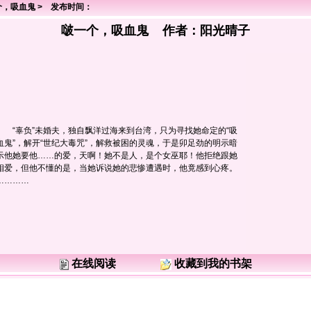
个，吸血鬼
> 发布时间：
啵一个，吸血鬼 作者：
阳光晴子
“辜负”未婚夫，独自飘洋过海来到台湾，只为寻找她命定的“吸
血鬼”，解开“世纪大毒咒”，解救被困的灵魂，于是卯足劲的明示暗
示他她要他……的爱，天啊！她不是人，是个女巫耶！他拒绝跟她
相爱，但他不懂的是，当她诉说她的悲惨遭遇时，他竟感到心疼。
…………
在线阅读
收藏到我的书架