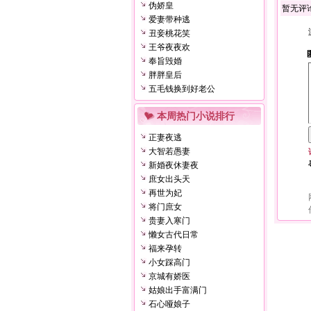
伪娇皇
暂无评
爱妻带种逃
丑妾桃花笑
王爷夜夜欢
奉旨毁婚
胖胖皇后
五毛钱换到好老公
本周热门小说排行
正妻夜逃
大智若愚妻
新婚夜休妻夜
庶女出头天
再世为妃
将门庶女
贵妻入寒门
懒女古代日常
福来孕转
小女踩高门
京城有娇医
姑娘出手富满门
石心哑娘子