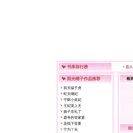
书库排行榜
总人
阳光晴子作品推荐
相
前夫猛于虎
旺夫继妃
守财小皇妃
王妃宠上天
娘子非礼了
霸爷的管家婆
染指下堂妻
阳
宁为丫头