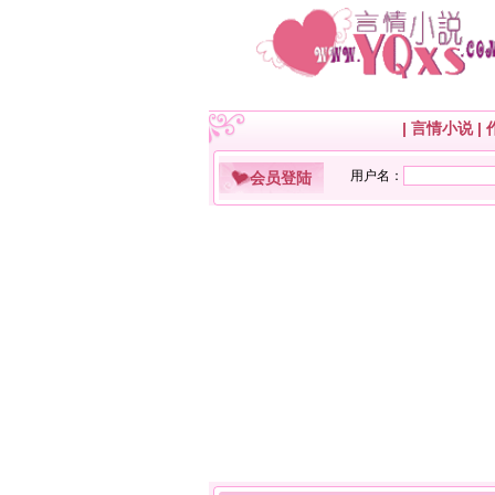
|
言情小说
|
会员登陆