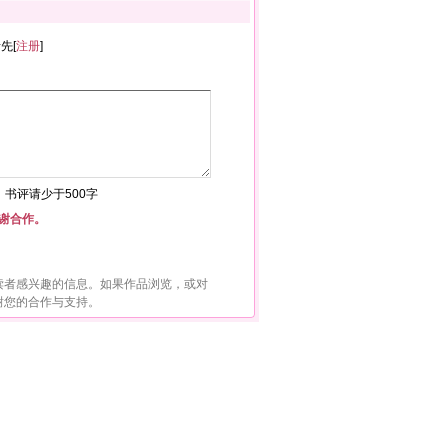
者先[
注册
]
符，书评请少于500字
谢合作。
读者感兴趣的信息。如果作品浏览，或对
谢您的合作与支持。