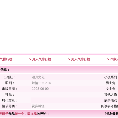
气排行榜
月人气排行榜
周人气排行榜
作家
关信息：
出版社：
邀月文化
小说系列
系 列：
钟情一生 214
男主角
出版日期：
1998-06-00
女主角
网 站：
其他人物
时代背景：
故事地点
情节分类：
灵异神怪
阅读参考指
光晴子
作品
啵一个，吸血鬼
的评论：
[
书友最