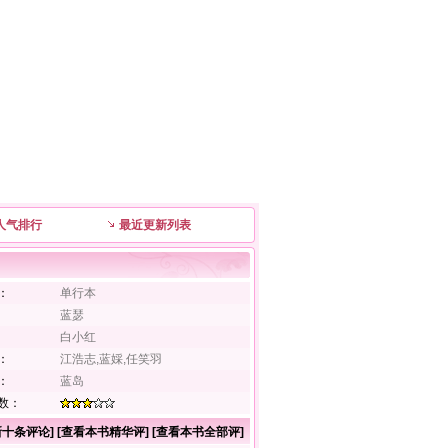
人气排行
最近更新列表
：
单行本
：
蓝瑟
：
白小红
：
江浩志,蓝婇,任笑羽
：
蓝岛
数：
新十条评论
] [
查看本书精华评
] [
查看本书全部评
]