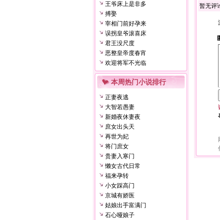
王爷床上是非多
暂无评
搏娶
宰相门前好孕来
误拐皇爷滚喜床
君王没尺度
恶整皇帝度春宵
欢迎将军不光临
本周热门小说排行
正妻夜逃
大智若愚妻
新婚夜休妻夜
庶女出头天
再世为妃
将门庶女
贵妻入寒门
懒女古代日常
福来孕转
小女踩高门
京城有娇医
姑娘出手富满门
石心哑娘子