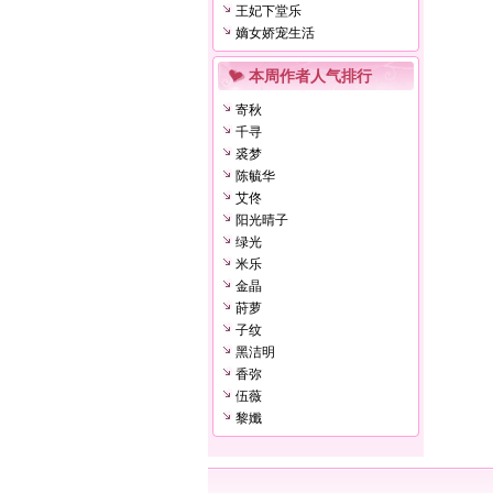
王妃下堂乐
嫡女娇宠生活
本周作者人气排行
寄秋
千寻
裘梦
陈毓华
艾佟
阳光晴子
绿光
米乐
金晶
莳萝
子纹
黑洁明
香弥
伍薇
黎孅