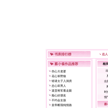
书库排行榜
总人
蔡小雀作品推荐
相
伤心大老婆
花心笨野狼
错请太子入洞房
出
忠心坏男人
退货将军看走眼
时
痴心好朋友
情
不约会女孩
蔡
皇帝断我纯情路