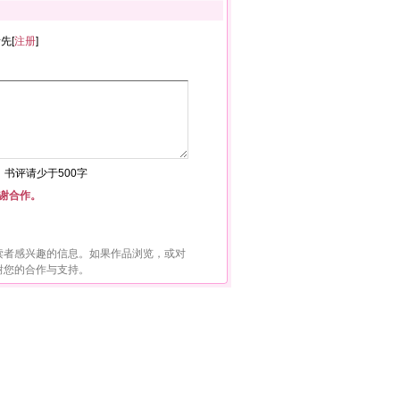
者先[
注册
]
符，书评请少于500字
谢合作。
读者感兴趣的信息。如果作品浏览，或对
谢您的合作与支持。