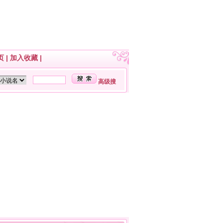
页
|
加入收藏
|
高级搜