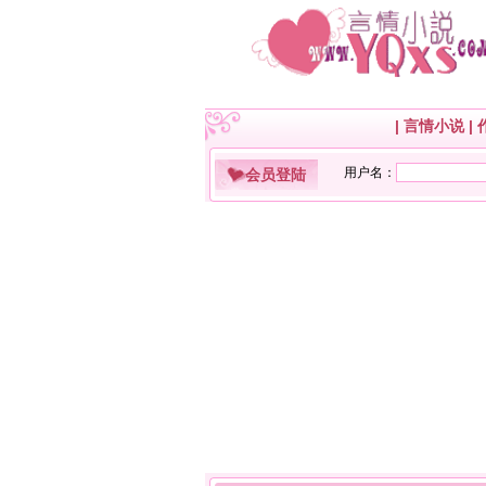
|
言情小说
|
会员登陆