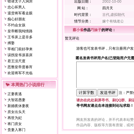
错请太子入洞房
出版日期：
2002-10-00
忠心坏男人
网 站：
四月天
退货将军看走眼
时代背景：
古代,虚拟朝代
痴心好朋友
情节分类：
嫁个有钱老公
不约会女孩
蔡小雀
作品
巧妹子
的评论：
皇帝断我纯情路
王爷床上是非多
暂无评论
搏娶
游客也可发表书评，只有注册用户发
宰相门前好孕来
误拐皇爷滚喜床
匿名发表书评用户名(已登陆用户无需
君王没尺度
恶整皇帝度春宵
欢迎将军不光临
本周热门小说排行
注：严禁使
正妻夜逃
大智若愚妻
请勿在此处刷屏寻书、刷QQ群、刷
寻书网友请点击本连接到论坛求助！
新婚夜休妻夜
庶女出头天
再世为妃
网友所发表的评论，并不代表本站赞
将门庶女
作品内容、版权等方面有质疑，或对
贵妻入寒门