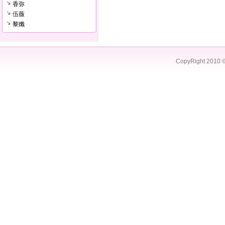
香弥
伍薇
黎孅
CopyRight 2010 