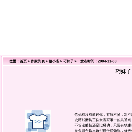
位置：
首页
>
作家列表
>
蔡小雀
>
巧妹子
> 发布时间：2004-11-03
巧妹子
你妈有没有教过你，有钱不抢，对
史药钱赌坊三位女当家唯一的共通
不管论赌技还是比掰功，只要有钱
黄金组合铁三角排排坐捞钱钱，好