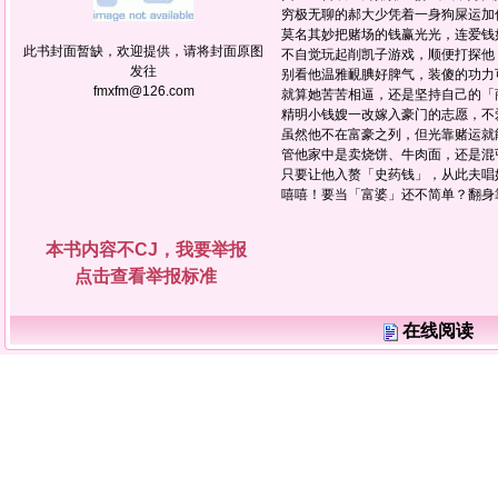
穷极无聊的郝大少凭着一身狗屎运
莫名其妙把赌场的钱赢光光，连爱
此书封面暂缺，欢迎提供，请将封面原图
不自觉玩起削凯子游戏，顺便打探
发往
别看他温雅靦腆好脾气，装傻的功
fmxfm@126.com
就算她苦苦相逼，还是坚持自己的
精明小钱嫂一改嫁入豪门的志愿，
虽然他不在富豪之列，但光靠赌运
管他家中是卖烧饼、牛肉面，还是
只要让他入赘「史药钱」，从此夫
嘻嘻！要当「富婆」还不简单？翻身
本书内容不CJ，我要举报
点击查看举报标准
在线阅读