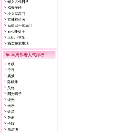
懒女古代日常
福来孕转
小女踩高门
京城有娇医
姑娘出手富满门
石心哑娘子
王妃下堂乐
嫡女娇宠生活
本周作者人气排行
寄秋
千寻
裘梦
陈毓华
艾佟
阳光晴子
绿光
米乐
金晶
莳萝
子纹
黑洁明