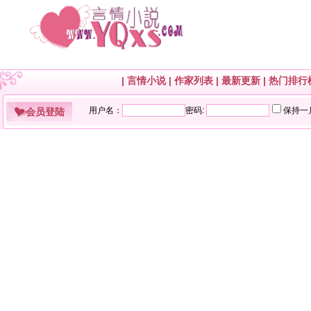
|
言情小说
|
作家列表
|
最新更新
|
热门排行
会员登陆