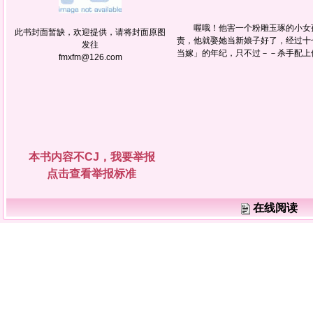
喔哦！他害一个粉雕玉琢的小女孩
此书封面暂缺，欢迎提供，请将封面原图
责，他就娶她当新娘子好了，经过十
发往
当嫁」的年纪，只不过－－杀手配上
fmxfm@126.com
本书内容不CJ，我要举报
点击查看举报标准
在线阅读