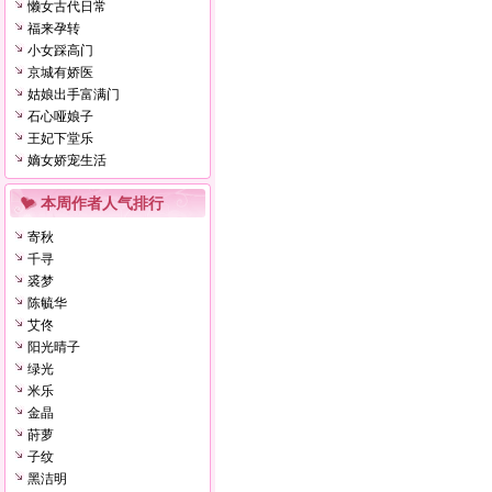
懒女古代日常
福来孕转
小女踩高门
京城有娇医
姑娘出手富满门
石心哑娘子
王妃下堂乐
嫡女娇宠生活
本周作者人气排行
寄秋
千寻
裘梦
陈毓华
艾佟
阳光晴子
绿光
米乐
金晶
莳萝
子纹
黑洁明