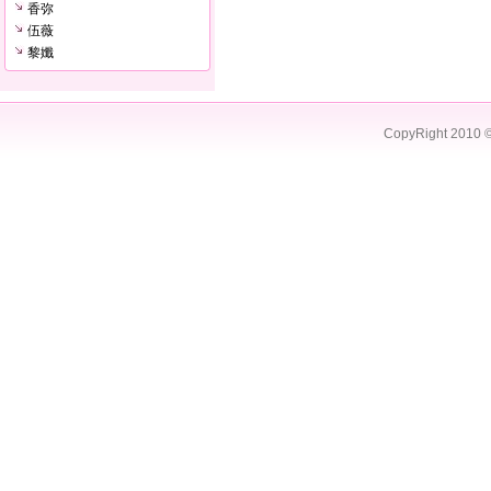
香弥
伍薇
黎孅
CopyRight 2010 