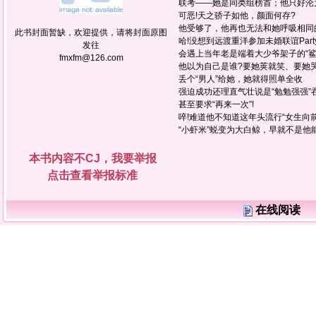
联考——她是同类组榜首；他只好沦为
可恶!天之骄子如他，颜面何存?
他受够了，他再也无法和她呼吸相同
此书封面暂缺，欢迎提供，请将封面原图
哈!没想到远渡重洋参加未婚联谊Part
发往
会遇上当年老是端着大少爷架子的“鲨
fmxfm@126.com
他以为自己是谁?要她荚就笑、要她
丢个“男人”给她，她就得照单全收
强迫成功还理直气壮说是“勉勉强强”
甚至要求“再来一次”!
啐!难道他不知道这年头流行“女生向前
“小虾米”蜕变为大白鲸，早就不是他
本书内容不CJ，我要举报
点击查看举报标准
在线阅读