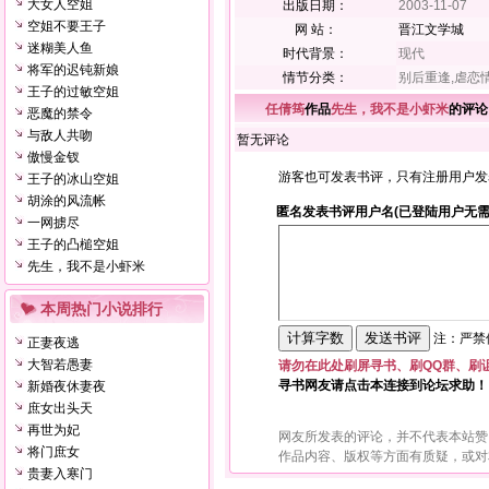
大女人空姐
出版日期：
2003-11-07
空姐不要王子
网 站：
晋江文学城
迷糊美人鱼
时代背景：
现代
将军的迟钝新娘
情节分类：
别后重逢,虐恋
王子的过敏空姐
任倩筠
作品
先生，我不是小虾米
的评论
恶魔的禁令
与敌人共吻
暂无评论
傲慢金钗
游客也可发表书评，只有注册用户发
王子的冰山空姐
胡涂的风流帐
匿名发表书评用户名(已登陆用户无需
一网掳尽
王子的凸槌空姐
先生，我不是小虾米
本周热门小说排行
注：严禁使
正妻夜逃
大智若愚妻
请勿在此处刷屏寻书、刷QQ群、刷
寻书网友请点击本连接到论坛求助！
新婚夜休妻夜
庶女出头天
再世为妃
网友所发表的评论，并不代表本站赞
将门庶女
作品内容、版权等方面有质疑，或对
贵妻入寒门