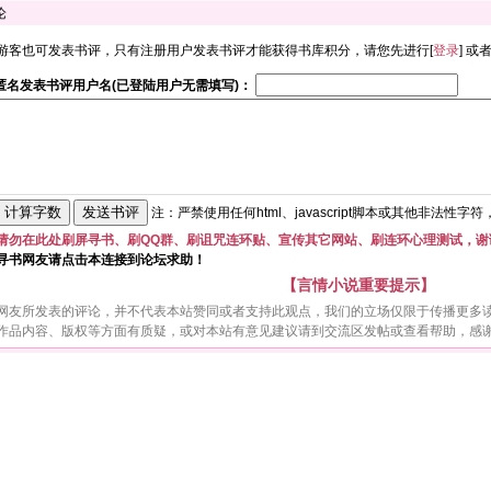
论
游客也可发表书评，只有注册用户发表书评才能获得书库积分，请您先进行[
登录
] 或
匿名发表书评用户名(已登陆用户无需填写)：
注：严禁使用任何html、javascript脚本或其他非法性字
请勿在此处刷屏寻书、刷QQ群、刷诅咒连环贴、宣传其它网站、刷连环心理测试，谢
寻书网友请点击本连接到论坛求助！
【言情小说重要提示】
网友所发表的评论，并不代表本站赞同或者支持此观点，我们的立场仅限于传播更多
作品内容、版权等方面有质疑，或对本站有意见建议请到交流区发帖或查看帮助，感