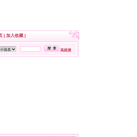
页
|
加入收藏
|
高级搜