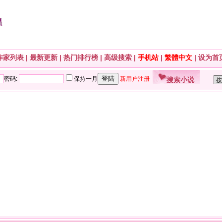
作家列表
|
最新更新
|
热门排行榜
|
高级搜索
|
手机站
|
繁體中文
|
设为首
搜索小说