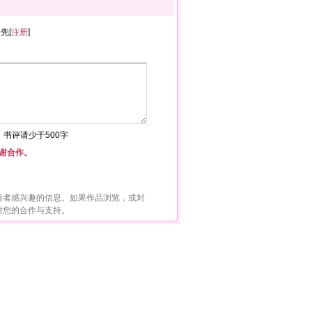
者先[
注册
]
符，书评请少于500字
谢合作。
读者感兴趣的信息。如果作品浏览，或对
谢您的合作与支持。