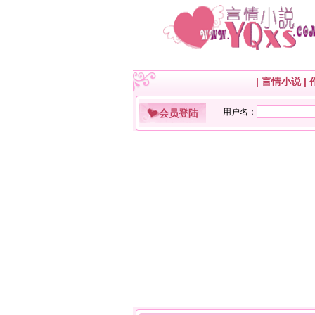
|
言情小说
|
会员登陆