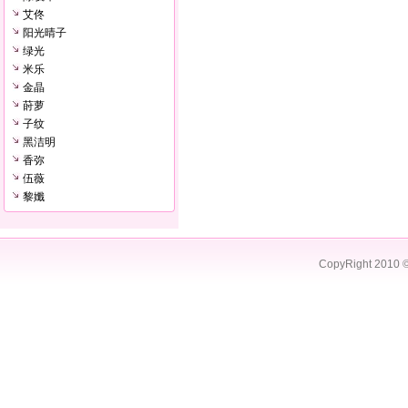
艾佟
阳光晴子
绿光
米乐
金晶
莳萝
子纹
黑洁明
香弥
伍薇
黎孅
CopyRight 2010 