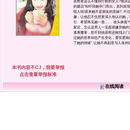
居然有这么不懂得打扮的女人?他决定
的建议”却吓得她夺门而出，直到发
错人啦!原来她不是朋友的堂姊? 不
趣，让他忍不住想更深入地认识她，
引、希望再见她一面…… 改头换面?
家店，怎么这男人一见面就嫌弃她的
逃离魔掌，想不到他居然还敢找上门
过她的世界却也产生变化，爱笑爱闹
了她的情绪’ 让她不再刻意与人保
本书内容不CJ，我要举报
点击查看举报标准
在线阅读