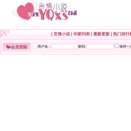
|
言情小说
|
作家列表
|
最新更新
|
热门排行
会员登陆