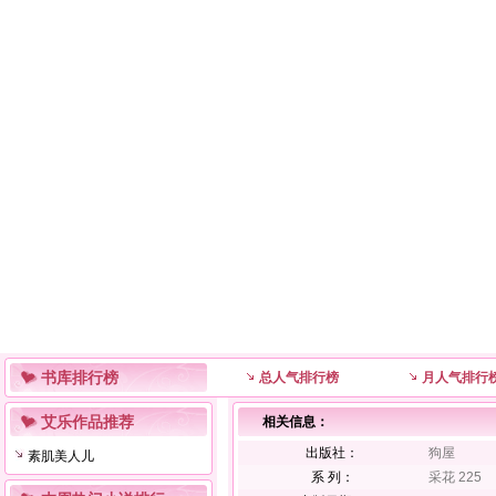
书库排行榜
总人气排行榜
月人气排行
艾乐作品推荐
相关信息：
出版社：
狗屋
素肌美人儿
系 列：
采花 225