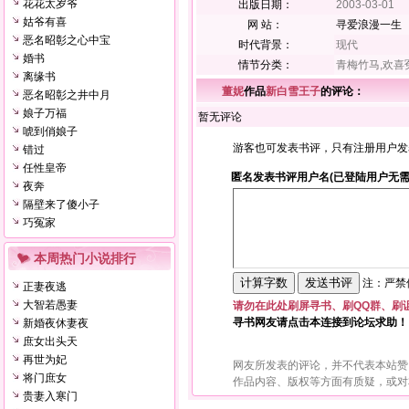
花花太岁爷
出版日期：
2003-03-01
姑爷有喜
网 站：
寻爱浪漫一生
恶名昭彰之心中宝
时代背景：
现代
婚书
情节分类：
青梅竹马,欢喜
离缘书
董妮
作品
新白雪王子
的评论：
恶名昭彰之井中月
娘子万福
暂无评论
唬到俏娘子
游客也可发表书评，只有注册用户发
错过
任性皇帝
匿名发表书评用户名(已登陆用户无需
夜奔
隔壁来了傻小子
巧冤家
本周热门小说排行
注：严禁使
正妻夜逃
大智若愚妻
请勿在此处刷屏寻书、刷QQ群、刷
寻书网友请点击本连接到论坛求助！
新婚夜休妻夜
庶女出头天
再世为妃
网友所发表的评论，并不代表本站赞
将门庶女
作品内容、版权等方面有质疑，或对
贵妻入寒门