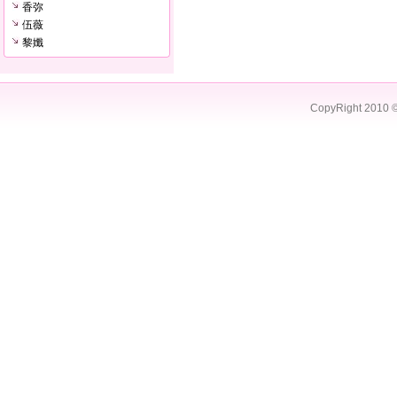
香弥
伍薇
黎孅
CopyRight 2010 