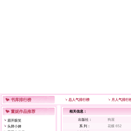
书库排行榜
总人气排行榜
月人气排行
董妮作品推荐
相关信息：
出版社：
狗屋
眉开眼笑
系 列：
花蝶 652
头牌小婢