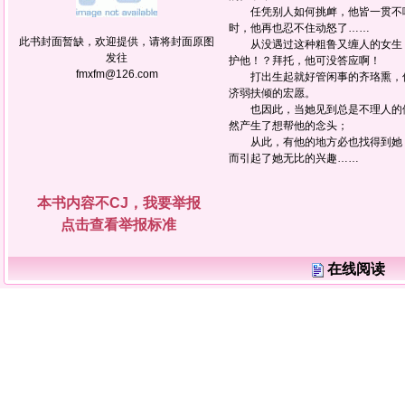
任凭别人如何挑衅，他皆一贯不响
时，他再也忍不住动怒了……
此书封面暂缺，欢迎提供，请将封面原图
从没遇过这种粗鲁又缠人的女生，
发往
护他！？拜托，他可没答应啊！
fmxfm@126.com
打出生起就好管闲事的齐珞熏，仗
济弱扶倾的宏愿。
也因此，当她见到总是不理人的伊
然产生了想帮他的念头；
从此，有他的地方必也找得到她；
而引起了她无比的兴趣……
本书内容不CJ，我要举报
点击查看举报标准
在线阅读