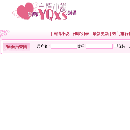
|
言情小说
|
作家列表
|
最新更新
|
热门排行
会员登陆