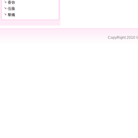
香弥
伍薇
黎孅
CopyRight 2010 