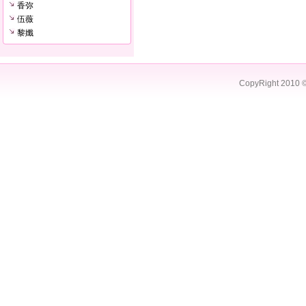
香弥
伍薇
黎孅
CopyRight 2010 