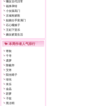
懒女古代日常
福来孕转
小女踩高门
京城有娇医
姑娘出手富满门
石心哑娘子
王妃下堂乐
嫡女娇宠生活
本周作者人气排行
寄秋
千寻
裘梦
陈毓华
艾佟
阳光晴子
绿光
米乐
金晶
莳萝
子纹
黑洁明