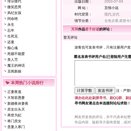
传宗接代
出版日期：
2003-07-04
微笑恶男
网 站：
言情小说
风纪女孩
时代背景：
现代,古代
同命绝
情节分类：
古色古香,前世今
永生
芃羽
作品
君子好逑
的评论：
忘年
生死见
暂无评论
还童
游客也可发表书评，只有注册用户发
痴心魂
死都不能爱
匿名发表书评用户名(已登陆用户无需
美人咒
魔王的神话
丑闻新娘
本周热门小说排行
注：严禁使
正妻夜逃
大智若愚妻
请勿在此处刷屏寻书、刷QQ群、刷
寻书网友请点击本连接到论坛求助！
新婚夜休妻夜
庶女出头天
再世为妃
网友所发表的评论，并不代表本站赞
将门庶女
作品内容、版权等方面有质疑，或对
贵妻入寒门