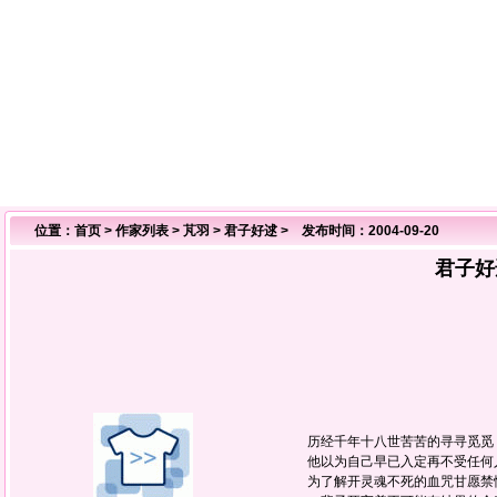
位置：
首页
>
作家列表
>
芃羽
>
君子好逑
> 发布时间：2004-09-20
君子好
历经千年十八世苦苦的寻寻觅
他以为自己早已入定再不受任何
为了解开灵魂不死的血咒甘愿禁