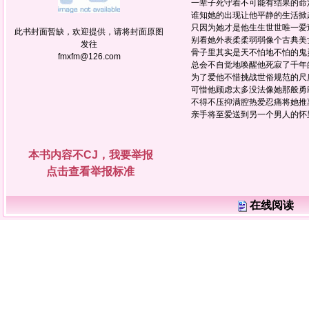
一辈子死守着不可能有结果的命
谁知她的出现让他平静的生活掀
只因为她才是他生生世世唯一爱
此书封面暂缺，欢迎提供，请将封面原图
别看她外表柔柔弱弱像个古典
发往
骨子里其实是天不怕地不怕的鬼
fmxfm@126.com
总会不自觉地唤醒他死寂了千年
为了爱他不惜挑战世俗规范的
可惜他顾虑太多没法像她那般勇
不得不压抑满腔热爱忍痛将她推
亲手将至爱送到另一个男人的
本书内容不CJ，我要举报
点击查看举报标准
在线阅读