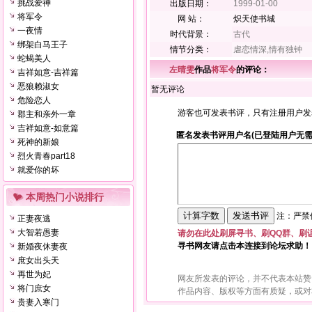
挑战爱神
出版日期：
1999-01-00
将军令
网 站：
炽天使书城
一夜情
时代背景：
古代
绑架白马王子
情节分类：
虐恋情深,情有独钟
蛇蝎美人
左晴雯
作品
将军令
的评论：
吉祥如意-吉祥篇
恶狼赖淑女
暂无评论
危险恋人
游客也可发表书评，只有注册用户发
郡主和亲外一章
吉祥如意-如意篇
匿名发表书评用户名(已登陆用户无需
死神的新娘
烈火青春part18
就爱你的坏
本周热门小说排行
注：严禁使
正妻夜逃
大智若愚妻
请勿在此处刷屏寻书、刷QQ群、刷
寻书网友请点击本连接到论坛求助！
新婚夜休妻夜
庶女出头天
再世为妃
网友所发表的评论，并不代表本站赞
将门庶女
作品内容、版权等方面有质疑，或对
贵妻入寒门