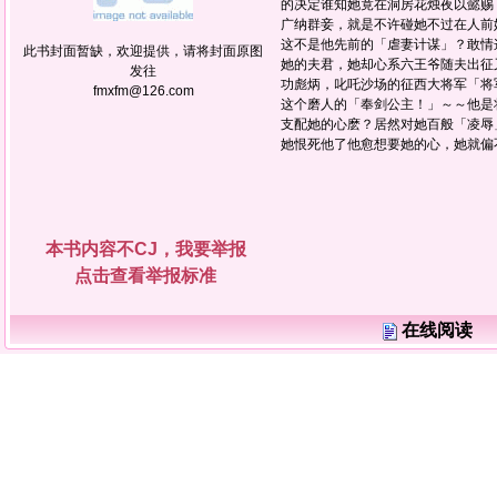
的决定谁知她竟在洞房花烛夜以懿赐
广纳群妾，就是不许碰她不过在人前
这不是他先前的「虐妻计谋」？敢情
此书封面暂缺，欢迎提供，请将封面原图
她的夫君，她却心系六王爷随夫出征
发往
功彪炳，叱吒沙场的征西大将军「将
fmxfm@126.com
这个磨人的「奉剑公主！」～～他是
支配她的心麽？居然对她百般「凌辱
她恨死他了他愈想要她的心，她就偏
本书内容不CJ，我要举报
点击查看举报标准
在线阅读