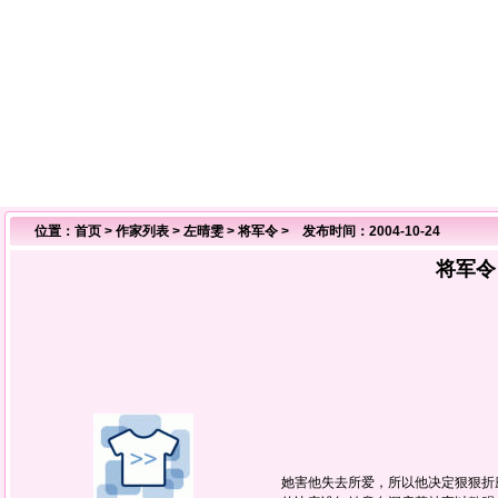
位置：
首页
>
作家列表
>
左晴雯
>
将军令
> 发布时间：2004-10-24
将军令
她害他失去所爱，所以他决定狠狠折