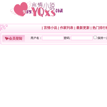
|
言情小说
|
作家列表
|
最新更新
|
热门排行
会员登陆