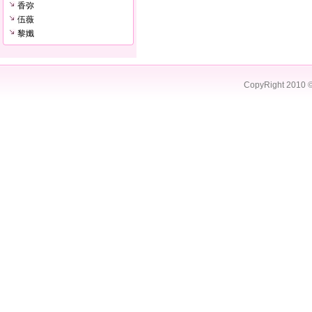
香弥
伍薇
黎孅
CopyRight 2010 