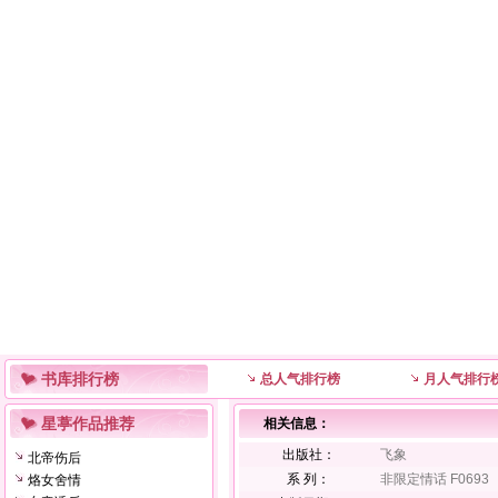
书库排行榜
总人气排行榜
月人气排行
星葶作品推荐
相关信息：
出版社：
飞象
北帝伤后
系 列：
非限定情话 F0693
烙女舍情