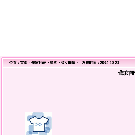
位置：
首页
>
作家列表
>
星葶
>
聋女闻情
> 发布时间：2004-10-23
聋女闻