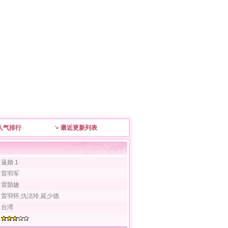
人气排行
最近更新列表
逼婚 1
雷羽军
雷顥婕
雷羽怀,仇洁玲,延少德
台湾