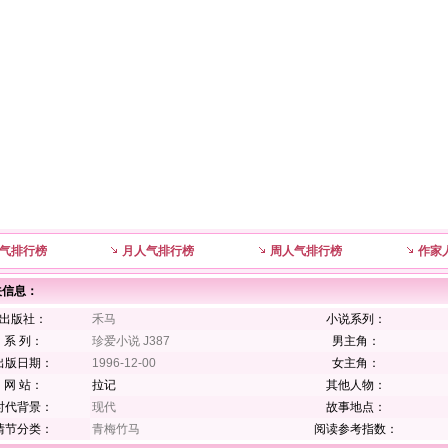
气排行榜
月人气排行榜
周人气排行榜
作家
关信息：
出版社：
禾马
小说系列：
系 列：
珍爱小说 J387
男主角：
出版日期：
1996-12-00
女主角：
网 站：
拉记
其他人物：
时代背景：
现代
故事地点：
情节分类：
青梅竹马
阅读参考指数：