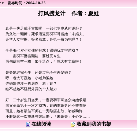
计
> 发布时间：2004-10-23
打凤捞龙计 作者：
夏娃
真是一失足成千古恨哪！一部七岁史从何说起？
为貪吃一颗糖，死求活逼要羽军哥当她「未婚夫」
还学人立字据、簽名蓋章，各执一份为凭哩？！
全是骗七岁小女孩的把戏！跟她玩文字游戏？
——雷羽军娶雷顥婕 要过完今生
两句话间空一格，加个逗点，可就大有文章啦！
是娶她过完今生；还是过完今生再娶她？
哼！老大哥誑她，小老弟骗她，
连她娘也湊一脚居然「激」她？
瞧不起她不轻易外露的个人魅力
好！二十岁生日当天，一定要羽军哥当众向她求婚
国父革命第十一次才成功，她的求婚史还不够看呢
而且，她有最佳军师在一旁敲鑼击鼓、吶喊助阵
小胖妹这一次重新整裝出击，「未婚夫」小心罗……
在线阅读
收藏到我的书架