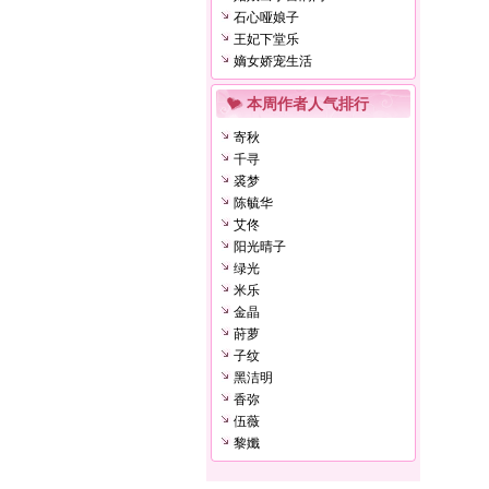
石心哑娘子
王妃下堂乐
嫡女娇宠生活
本周作者人气排行
寄秋
千寻
裘梦
陈毓华
艾佟
阳光晴子
绿光
米乐
金晶
莳萝
子纹
黑洁明
香弥
伍薇
黎孅