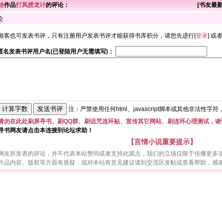
娃
作品
打凤捞龙计
的评论：
[
书友最
论
游客也可发表书评，只有注册用户发表书评才能获得书库积分，请您先进行[
登录
] 或
匿名发表书评用户名(已登陆用户无需填写)：
注：严禁使用任何html、javascript脚本或其他非法性字
请勿在此处刷屏寻书、刷QQ群、刷诅咒连环贴、宣传其它网站、刷连环心理测试，谢
寻书网友请点击本连接到论坛求助！
【言情小说重要提示】
网友所发表的评论，并不代表本站赞同或者支持此观点，我们的立场仅限于传播更多
作品内容、版权等方面有质疑，或对本站有意见建议请到交流区发帖或查看帮助，感