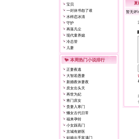
夏
宝贝
一封休书怨了谁
暂无评
水样恋冰清
守护
再落凡尘
现代童养媳
冷总管
儿妻
本周热门小说排行
正妻夜逃
大智若愚妻
新婚夜休妻夜
庶女出头天
再世为妃
将门庶女
贵妻入寒门
懒女古代日常
福来孕转
小女踩高门
京城有娇医
姑娘出手富满门