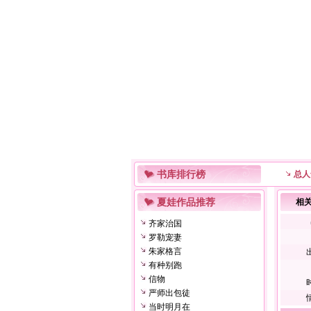
书库排行榜
总人
夏娃作品推荐
相
齐家治国
罗勒宠妻
朱家格言
有种别跑
信物
严师出包徒
当时明月在