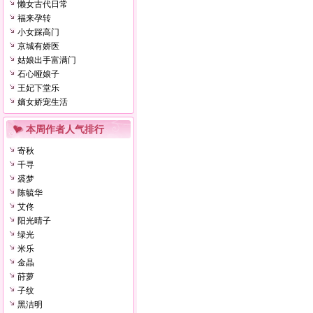
懒女古代日常
福来孕转
小女踩高门
京城有娇医
姑娘出手富满门
石心哑娘子
王妃下堂乐
嫡女娇宠生活
本周作者人气排行
寄秋
千寻
裘梦
陈毓华
艾佟
阳光晴子
绿光
米乐
金晶
莳萝
子纹
黑洁明