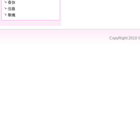
香弥
伍薇
黎孅
CopyRight 2010 