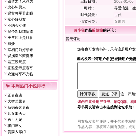
错请太子入洞房
出版日期：
2002-01-00
忠心坏男人
网 站：
寻爱浪漫一生
退货将军看走眼
时代背景：
古代
痴心好朋友
情节分类：
女追男
不约会女孩
蔡小雀
作品
醉姑娘
的评论：
皇帝断我纯情路
王爷床上是非多
暂无评论
搏娶
游客也可发表书评，只有注册用户发
宰相门前好孕来
误拐皇爷滚喜床
匿名发表书评用户名(已登陆用户无需
君王没尺度
恶整皇帝度春宵
欢迎将军不光临
本周热门小说排行
注：严禁使
正妻夜逃
大智若愚妻
请勿在此处刷屏寻书、刷QQ群、刷
寻书网友请点击本连接到论坛求助！
新婚夜休妻夜
庶女出头天
再世为妃
网友所发表的评论，并不代表本站赞
将门庶女
作品内容、版权等方面有质疑，或对
贵妻入寒门