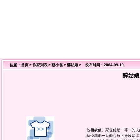
位置：
首页
>
作家列表
>
蔡小雀
>
醉姑娘
> 发布时间：2004-09-19
醉姑娘
他相貌俊、家世优是一等一的夫
莫怪花魁一见倾心放下身段紧追