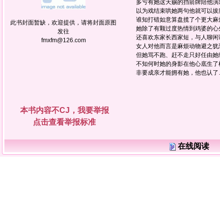
多亏有她这天赐的挡箭牌陪他演
以为戏结束哄她两句他就可以拔
谁知打错如意算盘揽了个更大麻
此书封面暂缺，欢迎提供，请将封面原图
她除了有颗过度热情到鸡婆的
发往
还喜欢东家长西家短，与人聊闲
fmxfm@126.com
女人对他而言是麻烦动物避之犹
但她骂不跑、赶不走只好任由她
不知何时她的身影在他心底生
非要成亲才能拥有她，他也认了
本书内容不CJ，我要举报
点击查看举报标准
在线阅读