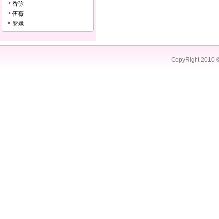
香弥
伍薇
黎孅
CopyRight 2010 